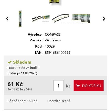
Výrobce:
COMPASS
Záruka:
24 měsíců
Kód:
10029
EAN:
8591686100297
Skladem
Expedice do 24 hodin
(u Vás již 11.08.2026)
61 Kč
Ks
DO KOŠÍKU
50.41 Kč bez DPH
Běžná cena:
150 Kč
Ušetříte: 89 Kč