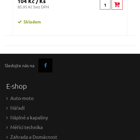
104 Kč / Ks
85.95 Kč bez DPH
Skladem
Sledujte nás na
E-shop
Auto-moto
Nářadí
Náplně a kapaliny
Měřící technika
Zahrada a Domácnost