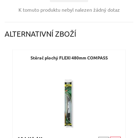
Vaše jméno:
K tomuto produktu nebyl nalezen žádný dotaz
Váš e-mail:
ALTERNATIVNÍ ZBOŽÍ
Dotaz:
Stěrač plochý FLEXI 480mm COMPASS
Odeslat dotaz