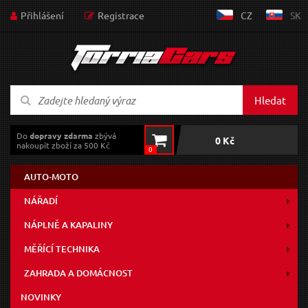
Přihlášení
Registrace
CZ
SK
Hledat
Do
dopravy zdarma
zbývá
0 Kč
nakoupit zboží za 500 Kč
0
AUTO-MOTO
NÁŘADÍ
NÁPLNĚ A KAPALINY
MĚŘÍCÍ TECHNIKA
ZAHRADA A DOMÁCNOST
NOVINKY