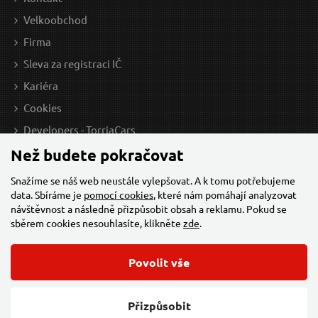
Velkoobchod
Firma
Sleva za registraci IČ
Kariéra
Cookies
Developers - TorriaCars
Než budete pokračovat
Snažíme se náš web neustále vylepšovat. A k tomu potřebujeme
data. Sbíráme je
pomocí cookies
, které nám pomáhají analyzovat
návštěvnost a následně přizpůsobit obsah a reklamu. Pokud se
sběrem cookies nesouhlasíte, klikněte
zde
.
Povolit vše
© 2026 Všechna práva vyhrazena,
Torriacars, s.r.o.
Feo.cz
Přizpůsobit
Změnit nastavení cookies