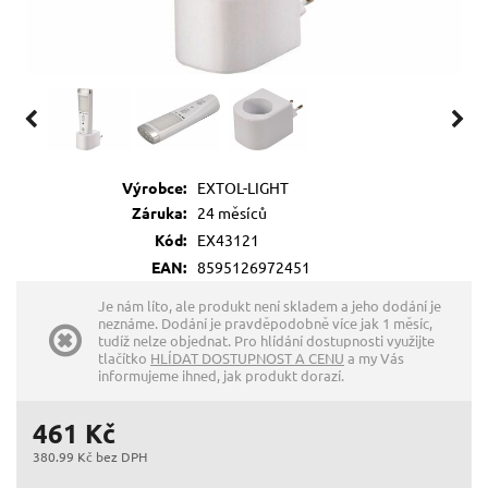
Výrobce:
EXTOL-LIGHT
Záruka:
24 měsíců
Kód:
EX43121
EAN:
8595126972451
Je nám líto, ale produkt není skladem a jeho dodání je
neznáme. Dodání je pravděpodobně více jak 1 měsíc,
tudíž nelze objednat. Pro hlídání dostupnosti využijte
tlačítko
HLÍDAT DOSTUPNOST A CENU
a my Vás
informujeme ihned, jak produkt dorazí.
461 Kč
380.99 Kč bez DPH