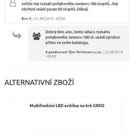
světlo má rozsah pohybového senzoru 180 stupňů. Jiný
Váš e-mail:
obchod uvádí pouze 60 stupňů. Děkuji.
Eva V.
| 21.08.2019 - 20:08
Dotaz:
Dobrý den, ano, tento údaj o rozsahu
pohybového senzoru 180 st. uvádí výrobce
přímo ve svém katalogu.
S pozdravem Tým Torriacars s.r.o.
| 22.08.2019
- 08:03
Odeslat dotaz
ALTERNATIVNÍ ZBOŽÍ
Multifunkční LED svítilna na krk GEKO
L