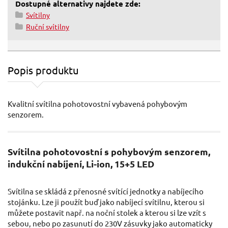
Dostupné alternativy najdete zde:
Svítilny
Ruční svítilny
Popis produktu
Kvalitní svítilna pohotovostní vybavená pohybovým
senzorem.
Svítilna pohotovostní s pohybovým senzorem,
indukční nabíjení, Li-ion, 15+5 LED
Svítilna se skládá z přenosné svítící jednotky a nabíjecího
stojánku. Lze ji použít buď jako nabíjecí svítilnu, kterou si
můžete postavit např. na noční stolek a kterou si lze vzít s
sebou, nebo po zasunutí do 230V zásuvky jako automaticky