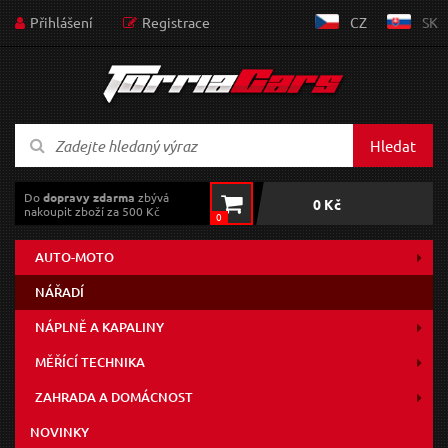
Přihlášení
Registrace
CZ
SK
Hledat
Do
dopravy zdarma
zbývá
0 Kč
nakoupit zboží za 500 Kč
0
AUTO-MOTO
NÁŘADÍ
NÁPLNĚ A KAPALINY
MĚŘÍCÍ TECHNIKA
ZAHRADA A DOMÁCNOST
NOVINKY