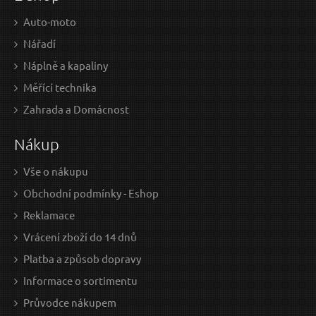
Auto-moto
Nářadí
Náplně a kapaliny
Měřící technika
275 Kč / Ks
220
Zahrada a Domácnost
227.27 Kč bez DPH
181.
Nákup
na centrále
n
Vše o nákupu
Obchodní podmínky - Eshop
Baterie náhradní, 7,4V, 4000mAh EXTOL-LIGHT
S
Reklamace
Vrácení zboží do 14 dnů
Platba a způsob dopravy
Informace o sortimentu
Průvodce nákupem