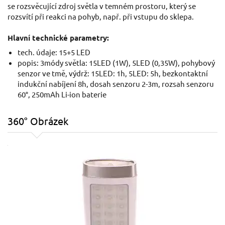
se rozsvěcující zdroj světla v temném prostoru, který se
rozsvítí při reakci na pohyb, např. při vstupu do sklepa.
Hlavní technické parametry:
tech. údaje: 15+5 LED
popis: 3módy světla: 15LED (1W), 5LED (0,35W), pohybový
senzor ve tmě, výdrž: 15LED: 1h, 5LED: 5h, bezkontaktní
indukční nabíjení 8h, dosah senzoru 2-3m, rozsah senzoru
60°, 250mAh Li-ion baterie
360° Obrázek