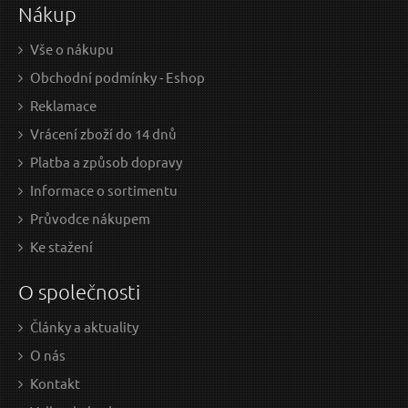
Nákup
Skladem
Doprava zdarma
Vše o nákupu
Obchodní podmínky - Eshop
Gumové knoty na opravu defektu pneumatiky CAR
S
Reklamace
TIRE REPAIR, 5ks - náhradní díl SIXTOL
Vrácení zboží do 14 dnů
Platba a způsob dopravy
Informace o sortimentu
Průvodce nákupem
Ke stažení
O společnosti
Články a aktuality
29 Kč / Ks
69 
O nás
23.97 Kč bez DPH
57.0
Kontakt
Skladem