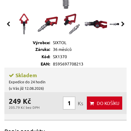
Výrobce:
SIXTOL
Záruka:
36 měsíců
Kód:
SX1370
EAN:
8595697708213
Skladem
Expedice do 24 hodin
(u Vás již 12.08.2026)
249 Kč
Ks
DO KOŠÍKU
205.79 Kč bez DPH