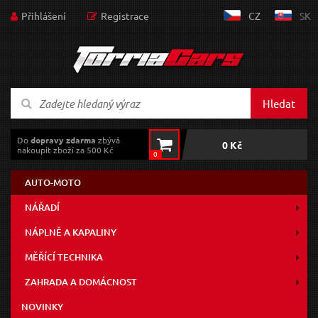
Přihlášení
Registrace
CZ
SK
Hledat
Do
dopravy zdarma
zbývá
0 Kč
nakoupit zboží za 500 Kč
0
AUTO-MOTO
NÁŘADÍ
NÁPLNĚ A KAPALINY
MĚŘÍCÍ TECHNIKA
ZAHRADA A DOMÁCNOST
NOVINKY