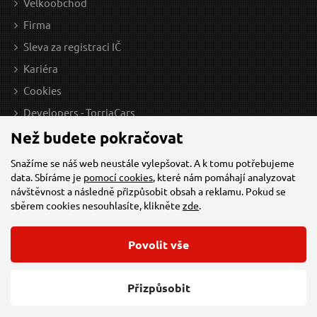
Velkoobchod
Firma
Sleva za registraci IČ
Sada protiskluzových podložek do auta CAR MAT
Sk
Kariéra
SET, 14x16cm, 2ks SIXTOL
Cookies
N
O
Developers - TorriaCars
Než budete pokračovat
Snažíme se náš web neustále vylepšovat. A k tomu potřebujeme
data. Sbíráme je
pomocí cookies
, které nám pomáhají analyzovat
návštěvnost a následně přizpůsobit obsah a reklamu. Pokud se
sběrem cookies nesouhlasíte, klikněte
zde
.
89 Kč / Ks
199
Povolit vše
73.55 Kč bez DPH
164.
© 2026 Všechna práva vyhrazena,
Torriacars, s.r.o.
Feo.cz
Přizpůsobit
Skladem
Změnit nastavení cookies