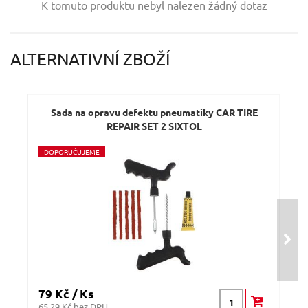
K tomuto produktu nebyl nalezen žádný dotaz
Váš e-mail:
ALTERNATIVNÍ ZBOŽÍ
Dotaz:
Sada na opravu defektu pneumatiky CAR TIRE
REPAIR SET 2 SIXTOL
D
OPORUČUJEME
D
O
N
O
Odeslat dotaz
79 Kč / Ks
299
65.29 Kč bez DPH
247.