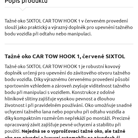
Popis produktu
Tažné oko SIXTOL CAR TOW HOOK 1 v červeném provedení
slouží jako praktický a výrazný doplněk pro upevnění tažného
bodu vozidla při odtahu nebo manipulaci.
Tažné oko CAR TOW HOOK 1, červené SIXTOL
Tažné oko SIXTOL CAR TOW HOOK 1 je robustní kovový
doplněk určený pro upevnění do závitového otvoru tažného
bodu vozidla. Díky výraznému červenému provedení působí
sportovním vzhledem a zároveň zvyšuje viditelnost tažného
bodu při manipulaci s vozidlem. Konstrukce z odolné
hliníkové slitiny zajišťuje vysokou pevnost a dlouhou
životnost i při pravidelném používání. Oko umožňuje snadné
uchycení tažného lana nebo popruhu při odtahu vozidla a
díky kompaktním rozměrům nepřekáží po montáži. Precizně
opracovaný závit zajišťuje pevné uchycení a stabilitu při
použití.
Nejedná se o vyprošťovací tažné oko, ale tažné
oko pro závodní a luxusní automobily na závodech či