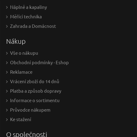
Náplně a kapaliny
Měřící technika
399 Kč / Ks
319
Zahrada a Domácnost
329.75 Kč bez DPH
263.
Nákup
Skladem
Vše o nákupu
Obchodní podmínky - Eshop
Lano tažné - popruh s háky, 4m x 50mm, max. tažná
Gu
Reklamace
síla 2800kg, PES EXTOL-PREMIUM
Vrácení zboží do 14 dnů
Platba a způsob dopravy
Informace o sortimentu
Průvodce nákupem
Ke stažení
O společnosti