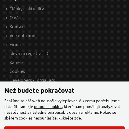
Články a aktuality
295 Kč / Ks
147
O nás
243.8 Kč bez DPH
121.
Kontakt
Skladem
Velkoobchod
Firma
Sleva za registraci IČ
Gumy upínací - pavouk, 80cm x O 8mm, 8 ramen
U
Kariéra
EXTOL-CRAFT
Cookies
Developers - TorriaCars
Než budete pokračovat
Snažíme se náš web neustále vylepšovat. A k tomu potřebujeme
data. Sbíráme je
pomocí cookies
, které nám pomáhají analyzovat
návštěvnost a následně přizpůsobit obsah a reklamu. Pokud se
sběrem cookies nesouhlasíte, klikněte
zde
.