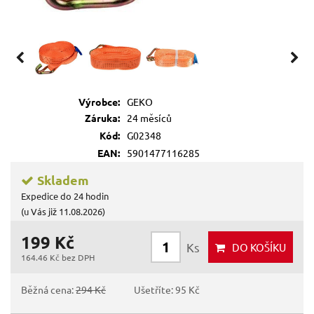
Výrobce:
GEKO
Záruka:
24 měsíců
Kód:
G02348
EAN:
5901477116285
Skladem
Expedice do 24 hodin
(u Vás již 11.08.2026)
199 Kč
Ks
DO KOŠÍKU
164.46 Kč bez DPH
Běžná cena:
294 Kč
Ušetříte: 95 Kč