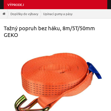
VÝPRODEJ
Doplňky do výbavy
Upínací gumy a pásy
Tažný popruh bez háku, 8m/5T/50mm
GEKO