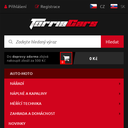
Přihlášení
Registrace
CZ
SK
Hledat
Do
dopravy zdarma
zbývá
0 Kč
nakoupit zboží za 500 Kč
0
AUTO-MOTO
NÁŘADÍ
NÁPLNĚ A KAPALINY
MĚŘÍCÍ TECHNIKA
ZAHRADA A DOMÁCNOST
NOVINKY