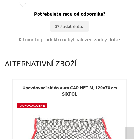
Potřebujete radu od odborníka?
Zaslat dotaz
Vaše jméno:
K tomuto produktu nebyl nalezen žádný dotaz
Váš e-mail:
ALTERNATIVNÍ ZBOŽÍ
Dotaz:
Upevňovací síť do auta CAR NET M, 120x70 cm
U
SIXTOL
D
OPORUČUJEME
D
O
Odeslat dotaz