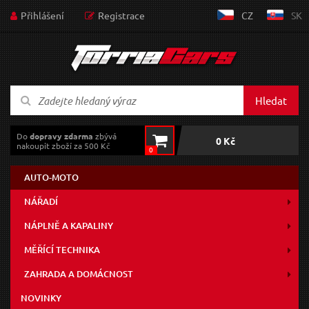
Přihlášení
Registrace
CZ
SK
Hledat
Do
dopravy zdarma
zbývá
0 Kč
nakoupit zboží za 500 Kč
0
AUTO-MOTO
NÁŘADÍ
NÁPLNĚ A KAPALINY
MĚŘÍCÍ TECHNIKA
ZAHRADA A DOMÁCNOST
NOVINKY