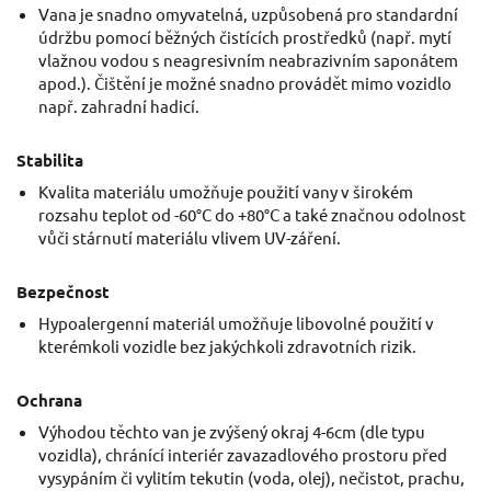
Vana je snadno omyvatelná, uzpůsobená pro standardní
údržbu pomocí běžných čistících prostředků (např. mytí
vlažnou vodou s neagresivním neabrazivním saponátem
apod.). Čištění je možné snadno provádět mimo vozidlo
např. zahradní hadicí.
Stabilita
Kvalita materiálu umožňuje použití vany v širokém
rozsahu teplot od -60°C do +80°C a také značnou odolnost
vůči stárnutí materiálu vlivem UV-záření.
Bezpečnost
Hypoalergenní materiál umožňuje libovolné použití v
kterémkoli vozidle bez jakýchkoli zdravotních rizik.
Ochrana
Výhodou těchto van je zvýšený okraj 4-6cm (dle typu
vozidla), chránící interiér zavazadlového prostoru před
vysypáním či vylitím tekutin (voda, olej), nečistot, prachu,