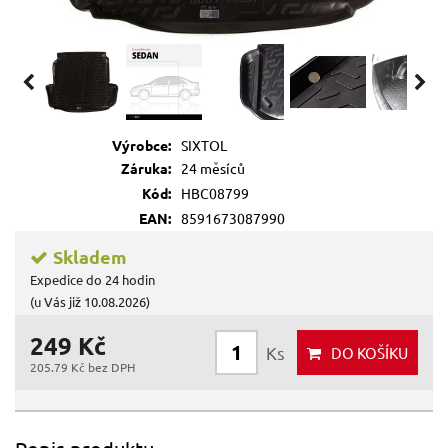
Výrobce:
SIXTOL
Záruka:
24 měsíců
Kód:
HBC08799
EAN:
8591673087990
Skladem
Expedice do 24 hodin
(u Vás již 10.08.2026)
249 Kč
Ks
DO KOŠÍKU
205.79 Kč bez DPH