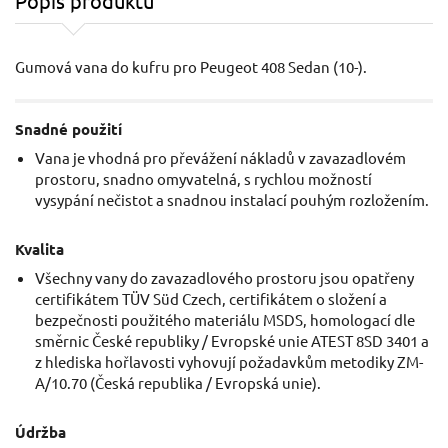
Popis produktu
Gumová vana do kufru pro Peugeot 408 Sedan (10-).
Snadné použití
Vana je vhodná pro převážení nákladů v zavazadlovém
prostoru, snadno omyvatelná, s rychlou možností
vysypání nečistot a snadnou instalací pouhým rozložením.
Kvalita
Všechny vany do zavazadlového prostoru jsou opatřeny
certifikátem TÜV Süd Czech, certifikátem o složení a
bezpečnosti použitého materiálu MSDS, homologací dle
směrnic České republiky / Evropské unie ATEST 8SD 3401 a
z hlediska hořlavosti vyhovují požadavkům metodiky ZM-
A/10.70 (Česká republika / Evropská unie).
Údržba