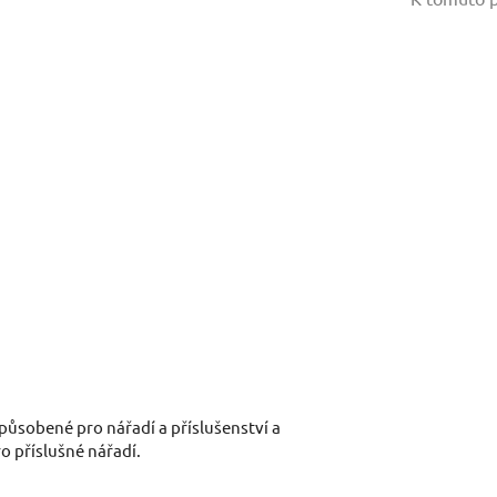
Váš e-mail:
Dotaz:
Odeslat dotaz
způsobené pro nářadí a příslušenství a
ro příslušné nářadí.