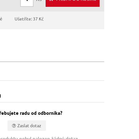
Kč
Ušetříte: 37 Kč
u
řebujete radu od odborníka?
Zaslat dotaz
roduktu nebyl nalezen žádný dotaz