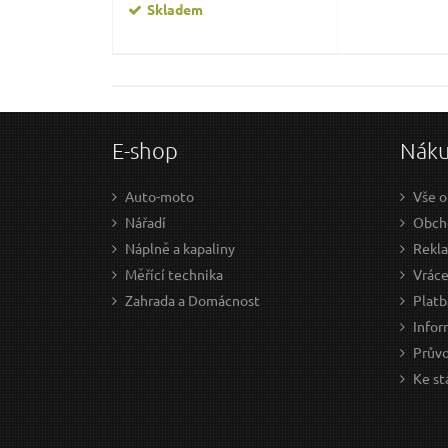
Skladem
E-shop
Nák
Auto-moto
Vše o
Nářadí
Obcho
Náplně a kapaliny
Rekl
Měřící technika
Vráce
Zahrada a Domácnost
Platb
Infor
Prův
Ke st