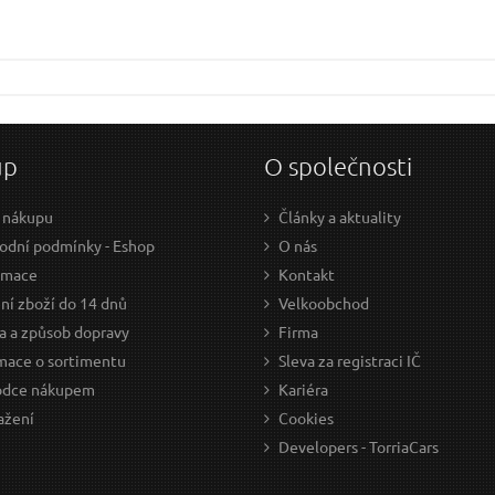
up
O společnosti
 nákupu
Články a aktuality
dní podmínky - Eshop
O nás
amace
Kontakt
ní zboží do 14 dnů
Velkoobchod
a a způsob dopravy
Firma
mace o sortimentu
Sleva za registraci IČ
odce nákupem
Kariéra
ažení
Cookies
Developers - TorriaCars