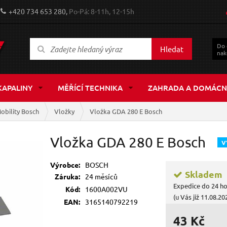
+420 734 653 280,
Po-Pá: 8-11h, 12-15h
Do
Hledat
nak
KAPALINY
MĚŘÍCÍ TECHNIKA
ZAHRADA A DOMÁCN
obility Bosch
Vložky
Vložka GDA 280 E Bosch
Vložka GDA 280 E Bosch
V
Výrobce:
BOSCH
Skladem
Záruka:
24 měsíců
Expedice do 24 h
Kód:
1600A002VU
(u Vás již 11.08.20
EAN:
3165140792219
43 Kč