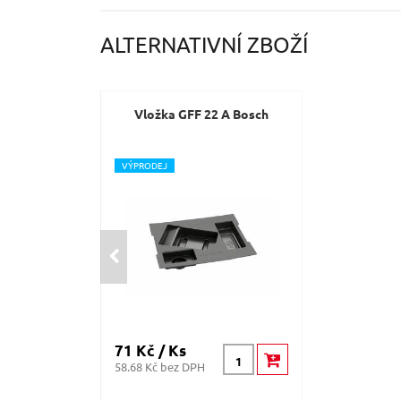
ALTERNATIVNÍ ZBOŽÍ
Vložka GFF 22 A Bosch
V
ÝPRODEJ
71 Kč / Ks
58.68 Kč bez DPH