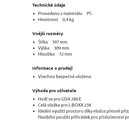
Technické údaje
Provedeno z materiálu PS
Hmotnost 0,4 kg
Vnější rozměry
Šířka 397 mm
Výška 309 mm
Hloubka 72 mm
Informace o prodeji
Všechno bezpečně uloženo
Výhoda pro uživatele
Hodí se pro GDA 280 E
Celá vložka pro L-BOXX 238
Ideální využití prostoru díky vložce přesně při
flexibilní použití přihrádek pro příslušenství p