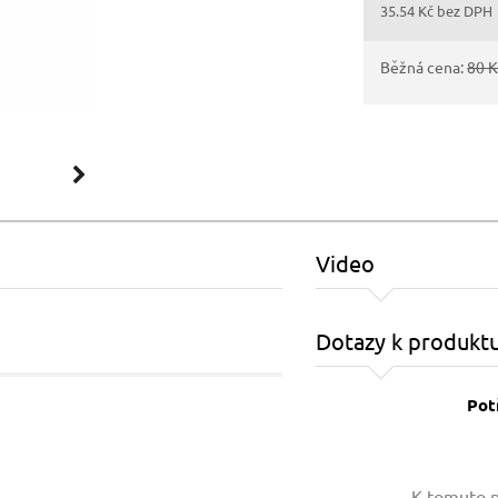
35.54 Kč bez DPH
Běžná cena:
80 
Video
Dotazy k produkt
Pot
Vaše jméno:
K tomuto p