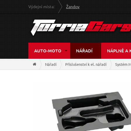
Výdejní místa:
Žandov
AUTO-MOTO
NÁŘADÍ
NÁPLNĚ A 
Nářadí
Příslušenství k el. nářadí
Systém M