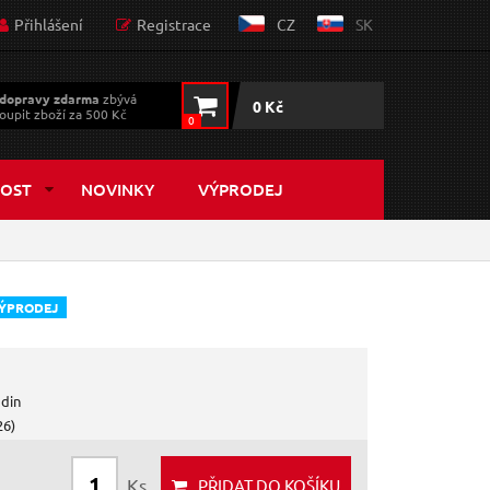
Přihlášení
Registrace
CZ
SK
dopravy zdarma
zbývá
0 Kč
oupit zboží za 500 Kč
0
OST
NOVINKY
VÝPRODEJ
ÝPRODEJ
odin
26)
Ks
PŘIDAT
DO KOŠÍKU