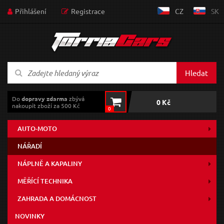
Přihlášení
Registrace
CZ
SK
Hledat
Do
dopravy zdarma
zbývá
0 Kč
nakoupit zboží za 500 Kč
0
AUTO-MOTO
NÁŘADÍ
NÁPLNĚ A KAPALINY
MĚŘÍCÍ TECHNIKA
ZAHRADA A DOMÁCNOST
NOVINKY