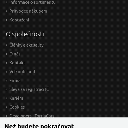
Informace o sortimentu
Průvodce nákupem
Ke stažení
O společnosti
Články a aktuality
O nás
Kontakt
Velkoobchod
Firma
Sleva za registraci IČ
Kariéra
Cookies
Developers - TorriaCars
Než budete pokračovat