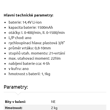
Hlavní technické parametry:
baterie: 14,4V Li-ion
kapacita baterie: 1500mAh
otáčky: I. 0-400/min, II. 0-1500/min
L/P chod: ano
rychloupínací hlava: plastová 3/8"
průměr vrtáku: 0,8-10mm
stupňů utah. momentu: 21+vrtání
max. utahovací moment: 22Nm
nabíjení baterie cca: 4-5h
v kufru: ano
hmotnost s baterií: 1,1kg
Parametry:
Bity v balení:
NE
Hmotnost:
2 kg