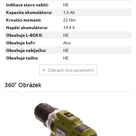
Indikace stavu nabití:
NE
Kapacita akumulátoru:
1.5 Ah
Kroutící moment:
22 Nm
Napětí akumulátoru:
14.4 V
Obsahuje L-BOXX:
NE
Obsahuje kufr:
Ano
Obsahuje nabíječku:
NE
Obsahuje tašku:
NE
360° Obrázek