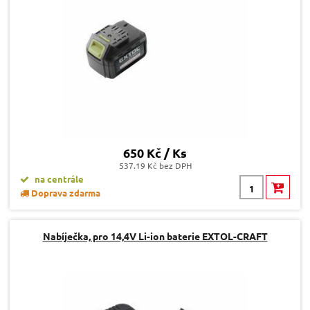
650 Kč / Ks
537.19 Kč bez DPH
na centrále
Doprava zdarma
Nabíječka, pro 14,4V Li-ion baterie EXTOL-CRAFT