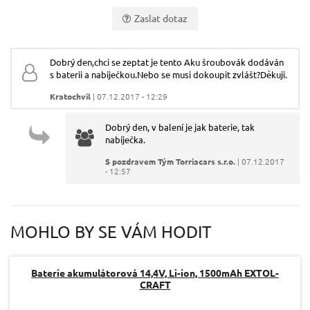
Zaslat dotaz
Vaše jméno:
Dobrý den,chci se zeptat je tento Aku šroubovák dodáván
s baterii a nabiječkou.Nebo se musi dokoupit zvlášt?Děkuji.
Váš e-mail:
Kratochvil
| 07.12.2017 - 12:29
Dobrý den, v balení je jak baterie, tak
Dotaz:
nabíječka.
S pozdravem Tým Torriacars s.r.o.
| 07.12.2017
- 12:57
MOHLO BY SE VÁM HODIT
Odeslat dotaz
Baterie akumulátorová 14,4V, Li-ion, 1500mAh EXTOL-
CRAFT