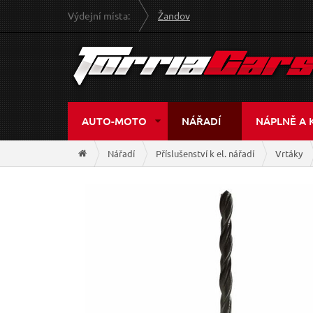
Výdejní místa:
Žandov
AUTO-MOTO
NÁŘADÍ
NÁPLNĚ A 
Nářadí
Příslušenství k el. nářadí
Vrtáky