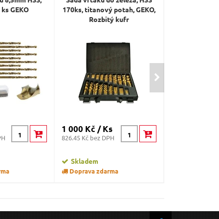
0 ks GEKO
170ks, titanový potah, GEKO,
23 mm, 
Rozbitý kufr
1 000 Kč / Ks
1 322 Kč / K
PH
826.45 Kč bez DPH
1092.56 Kč bez 
Skladem
Skladem
rma
Doprava zdarma
Doprava zda