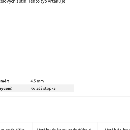
celových slitin. Tento typ vrtáku je
Dotaz:
Odeslat dotaz
ůměr:
4.5 mm
ycení:
Kulatá stopka
vu, sada 13ks,
Vrtáky do kovu, sada 19ks, 1-
Vrták do kov