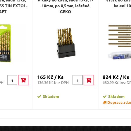
HSS TiN EXTOL-
10mm, po 0,5mm, leštěné
balení 1
AFT
GEKO
165 Kč / Ks
824 Kč / Ks
PH
136.36 Kč bez DPH
680.99 Kč bez D
Skladem
Skladem
Doprava zda