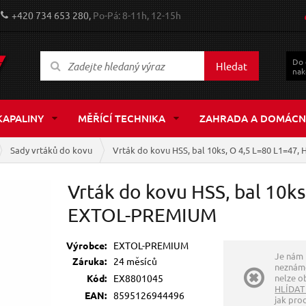
+420 734 653 280,
Po-Pá: 8-11h, 12-15h
Do
Hledat
nak
KAPALINY
MĚŘÍCÍ TECHNIKA
ZAHRADA A DOMÁCN
Sady vrtáků do kovu
Vrták do kovu HSS, bal 10ks, O 4,5 L=80 L1=47
Vrták do kovu HSS, bal 10ks
EXTOL-PREMIUM
Výrobce:
EXTOL-PREMIUM
Je nám 
Záruka:
24 měsíců
neznáme
Kód:
EX8801045
nelze ob
HLÍDAT
EAN:
8595126944496
jak pro