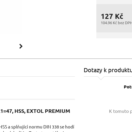
127 Kč
104.96 Kč bez DP
Dotazy k produkt
Pot
Vaše jméno:
0 L1=47, HSS, EXTOL PREMIUM
K tomuto p
HSS a splňující normu DIN 338 se hodí
Váš e-mail: