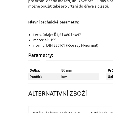
pro vrtání děr do mosazi, uhlíkové oceli, litiny a o
možné použít také pro vrtání do dřeva a plastů.
Hlavní technické parametry:
tech. údaje: Ř4,5 L=80 L1=47
materiál: HSS
normy: DIN 338 RN (R-pravý N-normál)
Parametry:
Délka:
80 mm
Pr
Použití:
kov
Uch
ALTERNATIVNÍ ZBOŽÍ
Vrtáky do kovu, sada 13ks, O
Vrtáky do ko