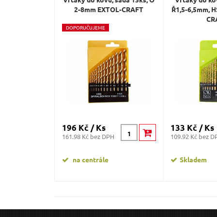
2-8mm EXTOL-CRAFT
Ř1,5-6,5mm, 
CR
D
OPORUČUJEME
196 Kč / Ks
133 Kč / Ks
161.98 Kč bez DPH
109.92 Kč bez D
na centrále
Skladem