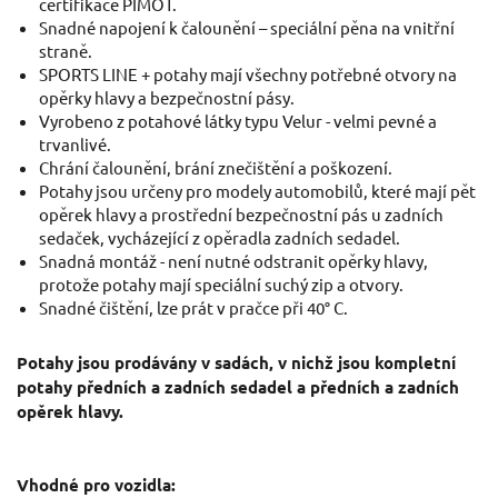
certifikace PIMOT.
Snadné napojení k čalounění – speciální pěna na vnitřní
straně.
SPORTS LINE + potahy mají všechny potřebné otvory na
opěrky hlavy a bezpečnostní pásy.
Vyrobeno z potahové látky typu Velur - velmi pevné a
trvanlivé.
Chrání čalounění, brání znečištění a poškození.
Potahy jsou určeny pro modely automobilů, které mají pět
opěrek hlavy a prostřední bezpečnostní pás u zadních
sedaček, vycházející z opěradla zadních sedadel.
Snadná montáž - není nutné odstranit opěrky hlavy,
protože potahy mají speciální suchý zip a otvory.
Snadné čištění, lze prát v pračce při 40° C.
Potahy jsou prodávány v sadách, v nichž jsou kompletní
potahy předních a zadních sedadel a předních a zadních
opěrek hlavy.
Vhodné pro vozidla: