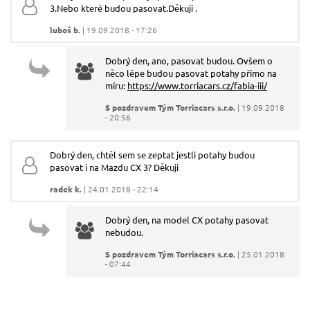
3.Nebo které budou pasovat.Děkuji .
luboš b.
| 19.09.2018 - 17:26
Dobrý den, ano, pasovat budou. Ovšem o
něco lépe budou pasovat potahy přímo na
míru:
https://www.torriacars.cz/fabia-iii/
S pozdravem Tým Torriacars s.r.o.
| 19.09.2018
- 20:56
Dobrý den, chtěl sem se zeptat jestli potahy budou
pasovat i na Mazdu CX 3? Děkuji
radek k.
| 24.01.2018 - 22:14
Dobrý den, na model CX potahy pasovat
nebudou.
S pozdravem Tým Torriacars s.r.o.
| 25.01.2018
- 07:44