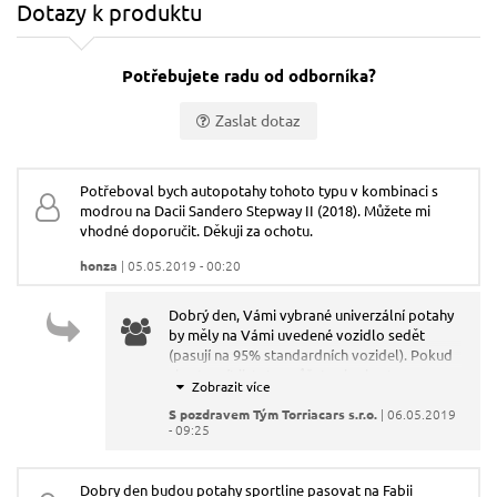
Dotazy k produktu
Potřebujete radu od odborníka?
Zaslat dotaz
Vaše jméno:
Potřeboval bych autopotahy tohoto typu v kombinaci s
modrou na Dacii Sandero Stepway II (2018). Můžete mi
Váš e-mail:
vhodné doporučit. Děkuji za ochotu.
honza
| 05.05.2019 - 00:20
Dotaz:
Dobrý den, Vámi vybrané univerzální potahy
by měly na Vámi uvedené vozidlo sedět
(pasují na 95% standardních vozidel). Pokud
chcete mít jistotu, můžete si vybrat z
přesných autopotahů na míru - viz
https://www.torriacars.cz/sandero-ii/
S pozdravem Tým Torriacars s.r.o.
| 06.05.2019
. Jinak
- 09:25
lze objednávat jen zboží z nabídky, jiné
barevné kompinace nejsou u výrobce možné.
Odeslat dotaz
Dobry den budou potahy sportline pasovat na Fabii