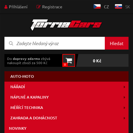
Přihlášení
Registrace
CZ
SK
Hledat
Do
dopravy zdarma
zbývá
0 Kč
nakoupit zboží za 500 Kč
0
AUTO-MOTO
NÁŘADÍ
NÁPLNĚ A KAPALINY
MĚŘÍCÍ TECHNIKA
ZAHRADA A DOMÁCNOST
NOVINKY