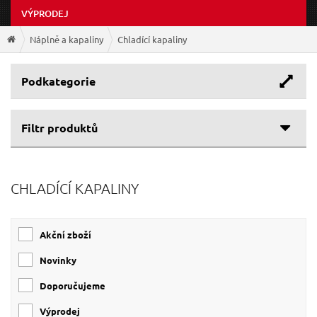
VÝPRODEJ
Náplně a kapaliny
Chladící kapaliny
Podkategorie
Filtr produktů
Cenové rozpětí
CHLADÍCÍ KAPALINY
127 Kč
209 Kč
Akční zboží
Novinky
Doporučujeme
Výprodej