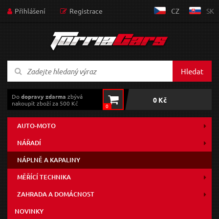
Přihlášení
Registrace
CZ
SK
Hledat
Do
dopravy zdarma
zbývá
0 Kč
nakoupit zboží za 500 Kč
0
AUTO-MOTO
NÁŘADÍ
NÁPLNĚ A KAPALINY
MĚŘÍCÍ TECHNIKA
ZAHRADA A DOMÁCNOST
NOVINKY