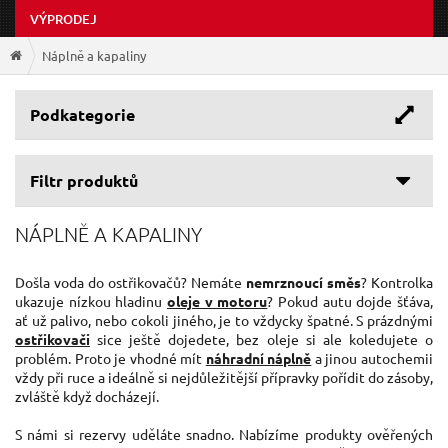
VÝPRODEJ
Náplně a kapaliny
Podkategorie
Filtr produktů
NÁPLNĚ A KAPALINY
Došla voda do ostřikovačů? Nemáte
nemrznoucí směs
? Kontrolka
ukazuje nízkou hladinu
oleje v motoru
? Pokud autu dojde šťáva,
ať už palivo, nebo cokoli jiného, je to vždycky špatné. S prázdnými
ostřikovači
sice ještě dojedete, bez oleje si ale koledujete o
problém. Proto je vhodné mít
náhradní náplně
a jinou autochemii
vždy při ruce a ideálně si nejdůležitější přípravky pořídit do zásoby,
zvláště když docházejí.
S námi si rezervy uděláte snadno. Nabízíme produkty ověřených