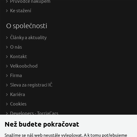
Průvodce nákupem
Ke stažení
O společnosti
Články a aktuality
O nás
Kontakt
Velkoobchod
Firma
Sleva za registraci IČ
Kariéra
Cookies
Developers - TorriaCars
Než budete pokračovat
Snažíme se náš web neustále vylepšovat. A k tomu potřebujeme