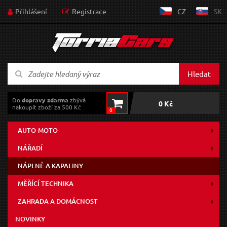
Přihlášení
Registrace
CZ
SK
Hledat
Do
dopravy zdarma
zbývá
0 Kč
nakoupit zboží za 500 Kč
0
AUTO-MOTO
NÁŘADÍ
NÁPLNĚ A KAPALINY
MĚŘÍCÍ TECHNIKA
ZAHRADA A DOMÁCNOST
NOVINKY