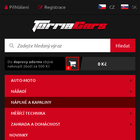
Přihlášení
Registrace
CZ
SK
Hledat
Do
dopravy zdarma
zbývá
0 Kč
nakoupit zboží za 500 Kč
0
AUTO-MOTO
NÁŘADÍ
NÁPLNĚ A KAPALINY
MĚŘÍCÍ TECHNIKA
ZAHRADA A DOMÁCNOST
NOVINKY