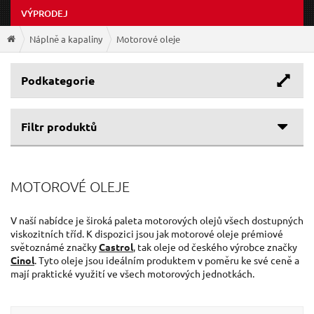
VÝPRODEJ
Náplně a kapaliny
Motorové oleje
Podkategorie
Filtr produktů
Cenové rozpětí
MOTOROVÉ OLEJE
Výrobce
44 Kč
129 Kč
SHERON
(3)
V naší nabídce je široká paleta motorových olejů všech dostupných
viskozitních tříd. K dispozici jsou jak motorové oleje prémiové
GEKO
(1)
světoznámé značky
Castrol
, tak oleje od českého výrobce značky
Cinol
. Tyto oleje jsou ideálním produktem v poměru ke své ceně a
mají praktické využití ve všech motorových jednotkách.