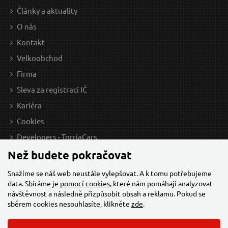
Články a aktuality
O nás
Kontakt
Velkoobchod
Firma
Sleva za registraci IČ
Kariéra
Cookies
Developers - TorriaCars
Než budete pokračovat
Snažíme se náš web neustále vylepšovat. A k tomu potřebujeme
data. Sbíráme je
pomocí cookies
, které nám pomáhají analyzovat
návštěvnost a následně přizpůsobit obsah a reklamu. Pokud se
sběrem cookies nesouhlasíte, klikněte
zde
.