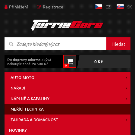
Přihlášení
Registrace
CZ
SK
Hledat
Do
dopravy zdarma
zbývá
0 Kč
nakoupit zboží za 500 Kč
0
AUTO-MOTO
NÁŘADÍ
NÁPLNĚ A KAPALINY
MĚŘÍCÍ TECHNIKA
ZAHRADA A DOMÁCNOST
NOVINKY