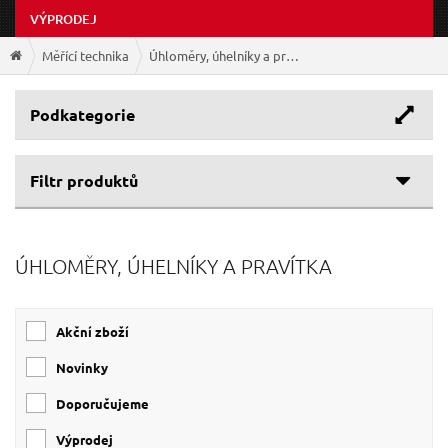
VÝPRODEJ
Měřící technika
Úhloměry, úhelníky a pravítka
Podkategorie
Filtr produktů
Cenové rozpětí
ÚHLOMĚRY, ÚHELNÍKY A PRAVÍTKA
Výrobce
91 Kč
435 Kč
EXTOL-CRAFT
(7)
Akční zboží
EXTOL-PREMIUM
(2)
GEKO
(2)
Novinky
EXTOL PREMIUM
(1)
Doporučujeme
Výprodej