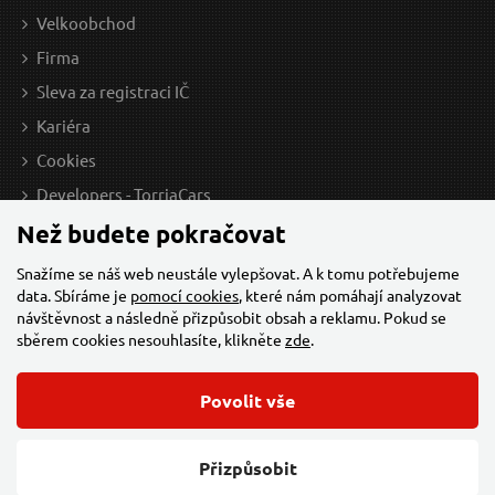
Velkoobchod
Firma
Sleva za registraci IČ
Kariéra
Cookies
Developers - TorriaCars
Než budete pokračovat
Snažíme se náš web neustále vylepšovat. A k tomu potřebujeme
data. Sbíráme je
pomocí cookies
, které nám pomáhají analyzovat
návštěvnost a následně přizpůsobit obsah a reklamu. Pokud se
sběrem cookies nesouhlasíte, klikněte
zde
.
Povolit vše
© 2026 Všechna práva vyhrazena,
Torriacars, s.r.o.
Feo.cz
Přizpůsobit
Změnit nastavení cookies