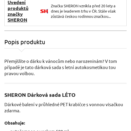
Uvedení
Značka SHERON vznikla před 20 lety a
produktů
dnes je leaderem trhu v ČR. Stále však
značky
zůstává českou rodinnou značkou...
SHERON
Popis produktu
Přemýšlíte o dárku k vánocům nebo narozeninám? V tom
případě je tato dárková sada s letní autokosmetikou tou
pravou volbou.
SHERON Dárková sada LÉTO
Dárkové balení v průhledné PET krabičce s vonnou visačkou
zdarma.
Obsahuje: