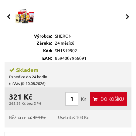
Výrobce:
SHERON
Záruka:
24 měsíců
Kód:
SH1519902
EAN:
8594007966091
Skladem
Expedice do 24 hodin
(u Vás již 10.08.2026)
321 Kč
Ks
DO KOŠÍKU
265.29 Kč bez DPH
Běžná cena:
424 Kč
Ušetříte: 103 Kč