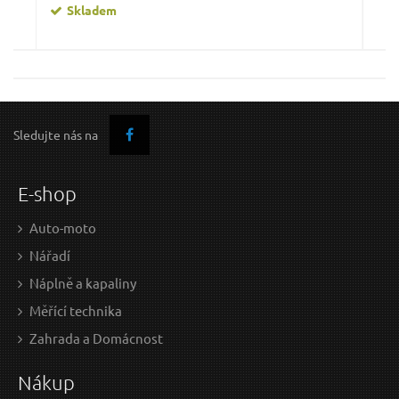
Skladem
Dárková sada ZIMA SHERON
Sledujte nás na
E-shop
Auto-moto
Nářadí
Náplně a kapaliny
Měřící technika
321 Kč / Ks
Zahrada a Domácnost
265.29 Kč bez DPH
Nákup
Skladem