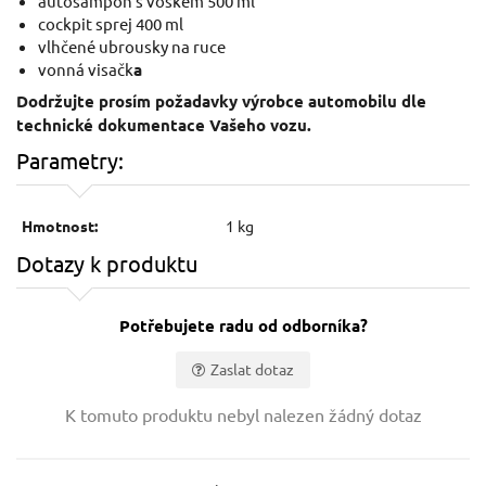
autošampon s voskem 500 ml
cockpit sprej 400 ml
vlhčené ubrousky na ruce
vonná visačk
a
Dodržujte prosím požadavky výrobce automobilu dle
technické dokumentace Vašeho vozu.
Parametry:
Hmotnost:
1 kg
Dotazy k produktu
Potřebujete radu od odborníka?
Zaslat dotaz
Vaše jméno:
K tomuto produktu nebyl nalezen žádný dotaz
Váš e-mail: