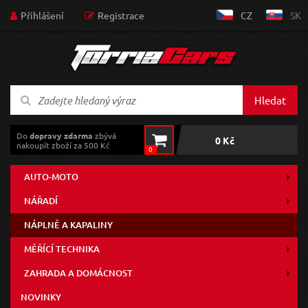
Přihlášení
Registrace
CZ
SK
Hledat
Do
dopravy zdarma
zbývá
0 Kč
nakoupit zboží za 500 Kč
0
AUTO-MOTO
NÁŘADÍ
NÁPLNĚ A KAPALINY
MĚŘÍCÍ TECHNIKA
ZAHRADA A DOMÁCNOST
NOVINKY