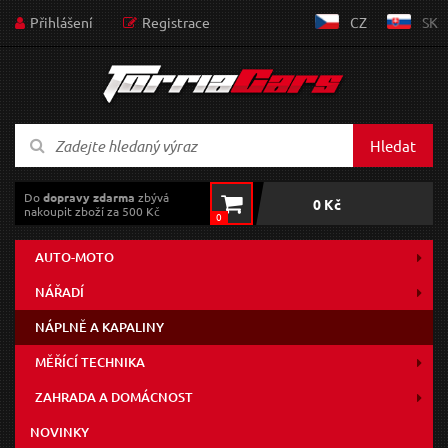
Přihlášení
Registrace
CZ
SK
Hledat
Do
dopravy zdarma
zbývá
0 Kč
nakoupit zboží za 500 Kč
0
AUTO-MOTO
NÁŘADÍ
NÁPLNĚ A KAPALINY
MĚŘÍCÍ TECHNIKA
ZAHRADA A DOMÁCNOST
NOVINKY