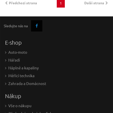
Předchozí strana
Další strana
1
Sledujte nás na
E-shop
Auto-moto
Nářadí
Náplně a kapaliny
Měřící technika
Zahrada a Domácnost
Nákup
Vše o nákupu