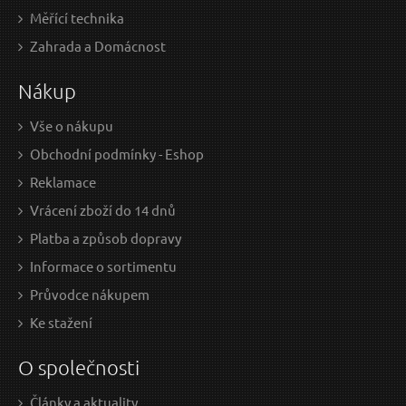
Měřící technika
29 Kč / Ks
19 
Zahrada a Domácnost
23.97 Kč bez DPH
15.7
Nákup
Skladem
Vše o nákupu
Obchodní podmínky - Eshop
Kotouče řezné na kov, 5ks, 115x1,0x22,2mm
Reklamace
EXTOL-CRAFT
Vrácení zboží do 14 dnů
Platba a způsob dopravy
Informace o sortimentu
Průvodce nákupem
Ke stažení
O společnosti
Články a aktuality