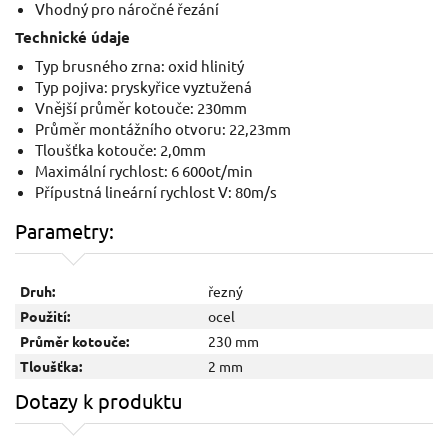
Vhodný pro náročné řezání
Technické údaje
Typ brusného zrna: oxid hlinitý
Typ pojiva: pryskyřice vyztužená
Vnější průměr kotouče: 230mm
Průměr montážního otvoru: 22,23mm
Tloušťka kotouče: 2,0mm
Maximální rychlost: 6 600ot/min
Přípustná lineární rychlost V: 80m/s
Parametry:
Druh:
řezný
Použití:
ocel
Průměr kotouče:
230 mm
Tloušťka:
2 mm
Dotazy k produktu