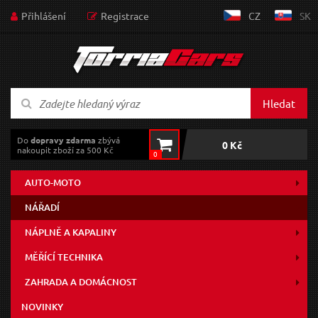
Přihlášení
Registrace
CZ
SK
Hledat
Do
dopravy zdarma
zbývá
0 Kč
nakoupit zboží za 500 Kč
0
AUTO-MOTO
NÁŘADÍ
NÁPLNĚ A KAPALINY
MĚŘÍCÍ TECHNIKA
ZAHRADA A DOMÁCNOST
NOVINKY