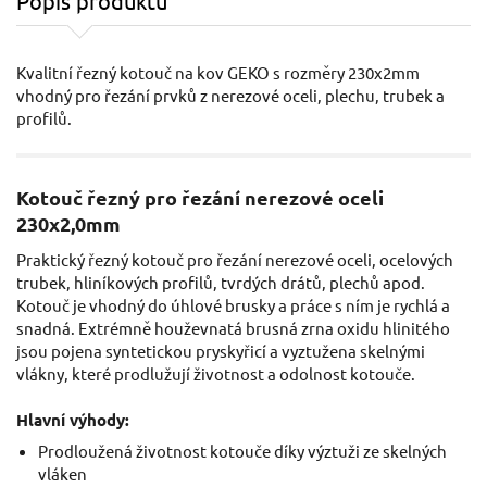
Popis produktu
Kvalitní řezný kotouč na kov GEKO s rozměry 230x2mm
vhodný pro řezání prvků z nerezové oceli, plechu, trubek a
profilů.
Kotouč řezný pro řezání nerezové oceli
230x2,0mm
Praktický řezný kotouč pro řezání nerezové oceli, ocelových
trubek, hliníkových profilů, tvrdých drátů, plechů apod.
Kotouč je vhodný do úhlové brusky a práce s ním je rychlá a
snadná. Extrémně houževnatá brusná zrna oxidu hlinitého
jsou pojena syntetickou pryskyřicí a vyztužena skelnými
vlákny, které prodlužují životnost a odolnost kotouče.
Hlavní výhody:
Prodloužená životnost kotouče díky výztuži ze skelných
vláken