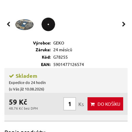
Výrobce:
GEKO
Záruka:
24 měsíců
Kód:
G78255
EAN:
5901477126574
Skladem
Expedice do 24 hodin
(u Vás již 10.08.2026)
59 Kč
Ks
DO KOŠÍKU
48.76 Kč bez DPH