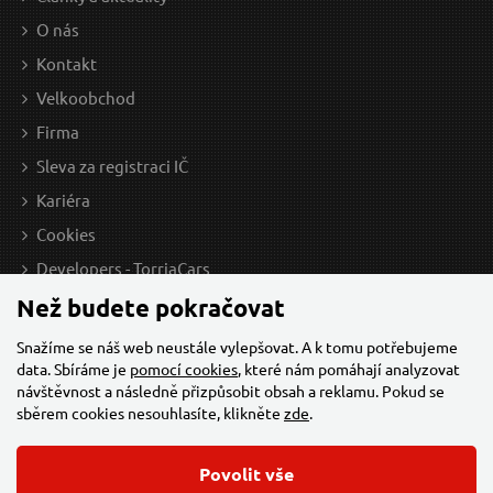
116 Kč / Ks
22 
O nás
95.87 Kč bez DPH
18.1
Kontakt
Skladem
Velkoobchod
Firma
Sleva za registraci IČ
Kotouč řezný na kov/ocel INOX, 230x2mm GEKO
Kariéra
Cookies
Developers - TorriaCars
Než budete pokračovat
Snažíme se náš web neustále vylepšovat. A k tomu potřebujeme
data. Sbíráme je
pomocí cookies
, které nám pomáhají analyzovat
návštěvnost a následně přizpůsobit obsah a reklamu. Pokud se
sběrem cookies nesouhlasíte, klikněte
zde
.
49 Kč / Ks
19 
Povolit vše
40.5 Kč bez DPH
15.7