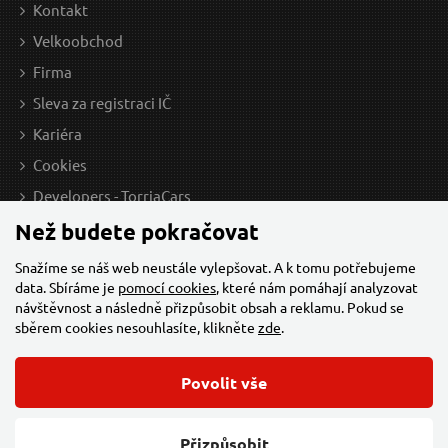
Kontakt
Skladem
Velkoobchod
Firma
Sleva za registraci IČ
Kotouč řezný na kov/ocel INOX, 230x2mm GEKO
Kariéra
Cookies
Developers - TorriaCars
Než budete pokračovat
Snažíme se náš web neustále vylepšovat. A k tomu potřebujeme
data. Sbíráme je
pomocí cookies
, které nám pomáhají analyzovat
návštěvnost a následně přizpůsobit obsah a reklamu. Pokud se
sběrem cookies nesouhlasíte, klikněte
zde
.
49 Kč / Ks
191
Povolit vše
40.5 Kč bez DPH
157.
© 2026 Všechna práva vyhrazena,
Torriacars, s.r.o.
Feo.cz
Přizpůsobit
Skladem