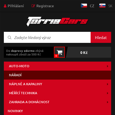
Přihlášení
Registrace
CZ
SK
Hledat
Do
dopravy zdarma
zbývá
0 Kč
nakoupit zboží za 500 Kč
0
AUTO-MOTO
NÁŘADÍ
NÁPLNĚ A KAPALINY
MĚŘÍCÍ TECHNIKA
ZAHRADA A DOMÁCNOST
NOVINKY