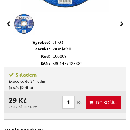
Výrobce:
GEKO
Záruka:
24 měsíců
Kód:
G00009
EAN:
5901477123382
Skladem
Expedice do 24 hodin
(u Vás již zítra)
29 Kč
Ks
DO KOŠÍKU
23.97 Kč bez DPH