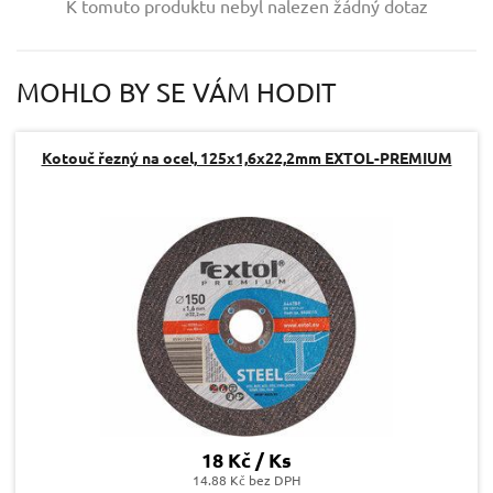
K tomuto produktu nebyl nalezen žádný dotaz
Váš e-mail:
MOHLO BY SE VÁM HODIT
Dotaz:
Kotouč řezný na ocel, 125x1,6x22,2mm EXTOL-PREMIUM
Odeslat dotaz
18 Kč / Ks
14.88 Kč bez DPH