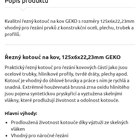
Popis produktu
Kvalitní řezný kotouč na kov GEKO s rozměry 125x6x22,23mm
vhodný pro řezání prvků z konstrukční oceli, plechu, trubek a
profilů.
Řezný kotouč na kov, 125x6x22,23mm GEKO
Praktický řezný kotouč pro řezání kovových částí jako jsou
ocelové trubky, hliníkové profily, tvrdé dráty, plechy apod.
Kotouč je vhodný do úhlové brusky a práce s ním je rychlá a
snadná. Extrémně houževnatá brusná zrna oxidu hlinitého
jsou pojena syntetickou pryskyřicí a vyztužena skelnými
vlákny, které prodlužují životnost a odolnost kotouče.
Hlavní výhody:
Prodloužená životnost kotouče díky výztuži ze skelných
vláken
Vhodný pro náročné řezání