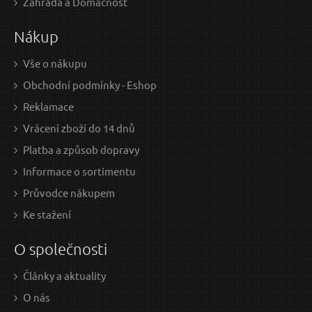
Zahrada a Domácnost
23.97 Kč bez DPH
95.8
Nákup
Skladem
Vše o nákupu
Obchodní podmínky - Eshop
Kotouč řezný na kov/ocel INOX, 115x1,2mm SIXTOL
Reklamace
Vrácení zboží do 14 dnů
Platba a způsob dopravy
Informace o sortimentu
Průvodce nákupem
Ke stažení
O společnosti
Články a aktuality
19 Kč / Ks
22 
O nás
15.7 Kč bez DPH
18.1