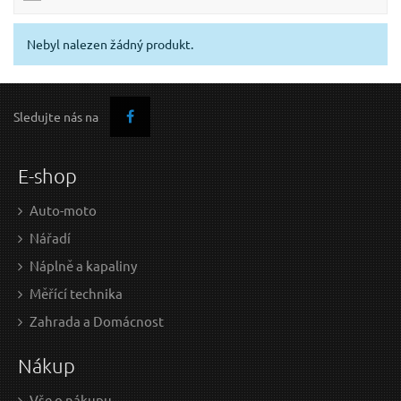
Nebyl nalezen žádný produkt.
Sledujte nás na
E-shop
Auto-moto
Nářadí
Náplně a kapaliny
Měřící technika
Zahrada a Domácnost
Nákup
Vše o nákupu