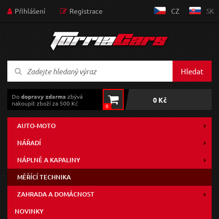
Přihlášení
Registrace
CZ
SK
Hledat
Do
dopravy zdarma
zbývá
0 Kč
nakoupit zboží za 500 Kč
0
AUTO-MOTO
NÁŘADÍ
NÁPLNĚ A KAPALINY
MĚŘÍCÍ TECHNIKA
ZAHRADA A DOMÁCNOST
NOVINKY