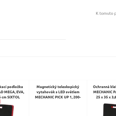
Vaše jméno:
K tomuto p
Váš e-mail:
Dotaz:
Odeslat dotaz
kací podložka
Magnetický teleskopický
Ochranná kle
D MEGA, EVA,
vytahovák s LED světlem
MECHANIC PA
,6 cm SIXTOL
MECHANIC PICK UP 1, 200-
25 x 35 x 3
820mm SIXTOL