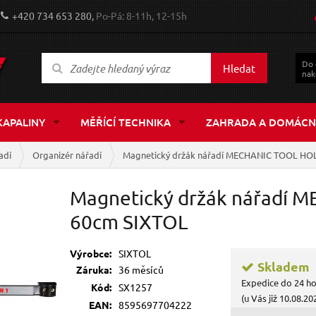
+420 734 653 280,
Po-Pá: 8-11h, 12-15h
Do
Hledat
nak
KAPALINY
MĚŘÍCÍ TECHNIKA
ZAHRADA A DOMÁCN
adí
Organizér nářadí
Magnetický držák nářadí MECHANIC TOOL HOL
Magnetický držák nářadí 
60cm SIXTOL
Výrobce:
SIXTOL
Skladem
Záruka:
36 měsíců
Expedice do 24 h
Kód:
SX1257
(u Vás již 10.08.20
EAN:
8595697704222