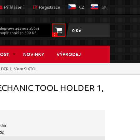
Přihlášení
Registrace
CZ
SK
dopravy zdarma
zbývá
0 Kč
oupit zboží za 500 Kč
0
OST
NOVINKY
VÝPRODEJ
DER 1, 60cm SIXTOL
MECHANIC TOOL HOLDER 1,
odin
26)