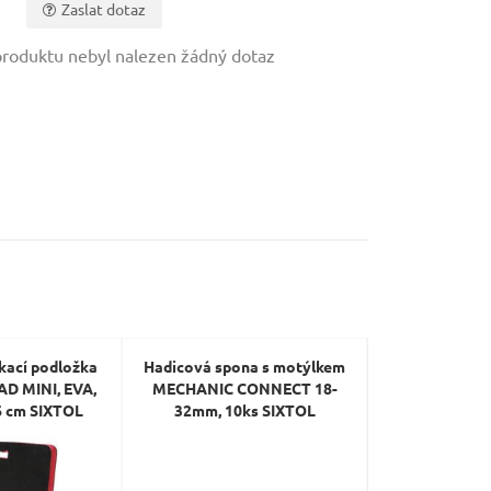
Zaslat dotaz
roduktu nebyl nalezen žádný dotaz
kací podložka
Hadicová spona s motýlkem
Hadicová spo
D MINI, EVA,
MECHANIC CONNECT 18-
MECHANIC C
,6 cm SIXTOL
32mm, 10ks SIXTOL
25mm, 10