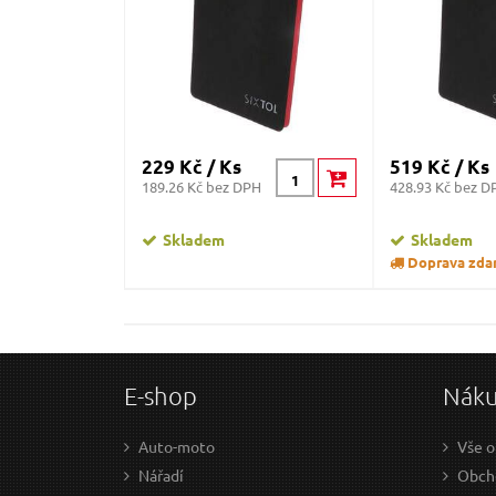
229 Kč / Ks
519 Kč / Ks
189.26 Kč bez DPH
428.93 Kč bez D
Skladem
Skladem
Doprava zda
E-shop
Nák
Auto-moto
Vše o
Nářadí
Obcho