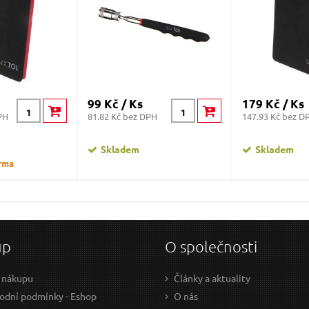
99 Kč / Ks
179 Kč / Ks
PH
81.82 Kč bez DPH
147.93 Kč bez D
Skladem
Skladem
rma
up
O společnosti
 nákupu
Články a aktuality
dní podmínky - Eshop
O nás