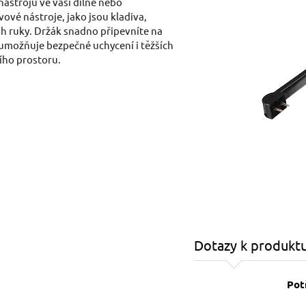
ástrojů ve vaší dílně nebo
vé nástroje, jako jsou kladiva,
ah ruky. Držák snadno připevníte na
umožňuje bezpečné uchycení i těžších
ního prostoru.
Dotazy k produkt
Pot