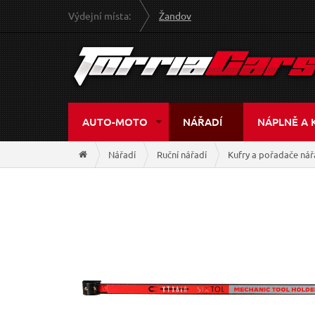
Výdejní místa:
Žandov
AUTO-MOTO
NÁŘADÍ
NÁPLNĚ A 
Nářadí
Ruční nářadí
Kufry a pořadače nář