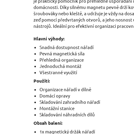
je praktický pomocník pro přehledné uspořádání n
domácnosti. Díky silnému magnetu pevně drží kovo
šroubováky nebo kleště, a udržuje je vždy na dos
zeď pomocí předvrtaných otvorů, a jeho nosnost 
nástrojů. Ideální pro efektivní organizaci pracov
Hlavní výhody:
Snadná dostupnost nářadí
Pevná magnetická síla
Přehledná organizace
Jednoduchá montáž
Všestranné využití
Použití:
Organizace nářadí v dílně
Domácí opravy
Skladování zahradního nářadí
Montážní stanice
Skladování náhradních dílů
Obsah balení:
1x magnetický držák nářadí