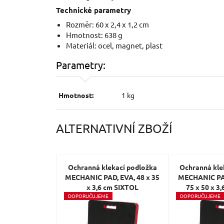
Technické parametry
Rozměr: 60 x 2,4 x 1,2 cm
Hmotnost: 638 g
Materiál: ocel, magnet, plast
Parametry:
Hmotnost:
1 kg
ALTERNATIVNÍ ZBOŽÍ
Ochranná klekací podložka
Ochranná kle
MECHANIC PAD, EVA, 48 x 35
MECHANIC PA
x 3,6 cm SIXTOL
75 x 50 x 3
D
OPORUČUJEME
D
OPORUČUJEME