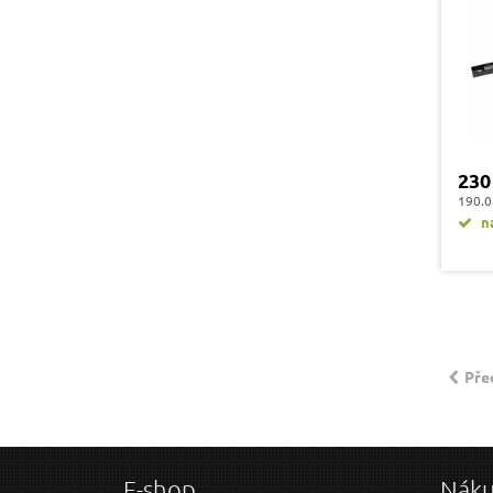
230
190.0
na
Pře
E-shop
Nák