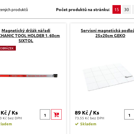
Počet produktů na stránku:
15
30
zených produktů
Magnetický držák nářadí
Servisní magnetická podlo
HANIC TOOL HOLDER 1, 60cm
25x20cm GEKO
SIXTOL
 OBRÁZEK
 Kč / Ks
89 Kč / Ks
3 Kč bez DPH
73.55 Kč bez DPH
kladem
Skladem