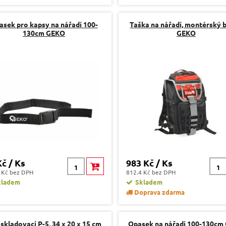
asek pro kapsy na nářadí 100-
Taška na nářadí, montérský 
130cm GEKO
GEKO
Kč / Ks
983 Kč / Ks
 Kč bez DPH
812.4 Kč bez DPH
kladem
Skladem
Doprava zdarma
skladovací P-5, 34 x 20 x 15 cm
Opasek na nářadí 100-130cm