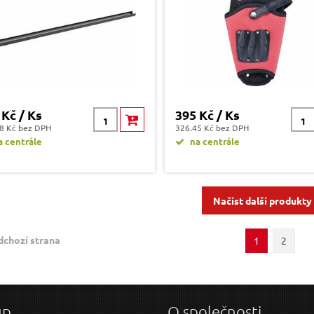
 Kč / Ks
395 Kč / Ks
8 Kč bez DPH
326.45 Kč bez DPH
 centrále
na centrále
Načíst další produkty
dchozí strana
1
2
up
O společnosti