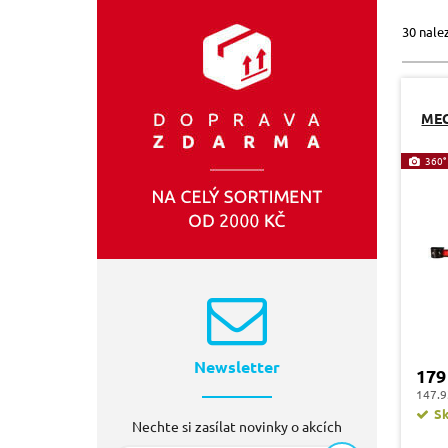
GEKO
(7)
30 nale
EXTOL-INDUSTRIAL
(2)
TOYA
(1)
PROSPERPLAST
(1)
MEC
360°
Newsletter
179
147.9
S
Nechte si zasílat novinky o akcích