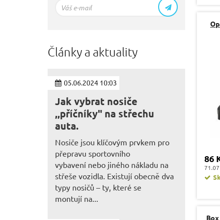
Op
Články a aktuality
05.06.2024 10:03
Jak vybrat nosiče
,,příčníky" na střechu
auta.
Nosiče jsou klíčovým prvkem pro
přepravu sportovního
86 
vybavení nebo jiného nákladu na
71.07
střeše vozidla. Existují obecně dva
S
typy nosičů – ty, které se
montují na...
Box 