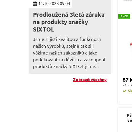
11.10.2023 09:04
Prodloužená 3letá záruka
A
KCE
na produkty značky
SIXTOL
Jsme si jisti kvalitou a funkčností
našich výrobků, stejně tak si i
vážíme našich zákazníků a jako
poděkování za důvěru a zakoupení
produktů značky SIXTOL jsme...
87 
Zobrazit všechny
71.9 
S
Pá
ve