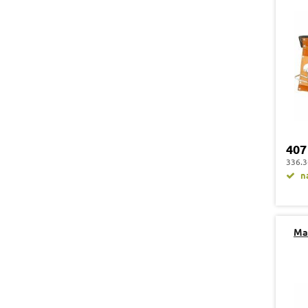
407
336.3
na
Mag