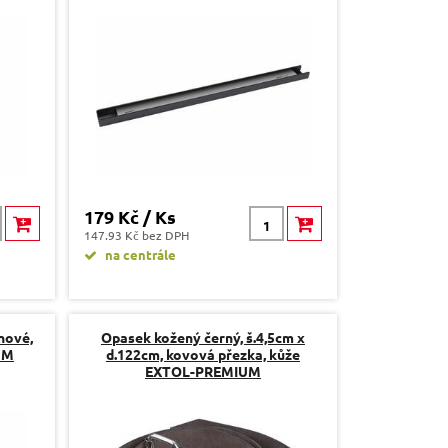
179 Kč / Ks
147.93 Kč bez DPH
na centrále
nové,
Opasek kožený černý, š.4,5cm x
UM
d.122cm, kovová přezka, kůže
EXTOL-PREMIUM