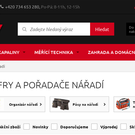
+420 734 653 280,
Po-Pá: 8-11h, 12-15h
Do
Hledat
nak
KAPALINY
MĚŘÍCÍ TECHNIKA
ZAHRADA A DOMÁCN
adí
FRY A POŘADAČE NÁŘADÍ
T
Organizér nářadí
Pásy na nářadí
n
Akční zboží
Novinky
Doporučujeme
Výprodej
s