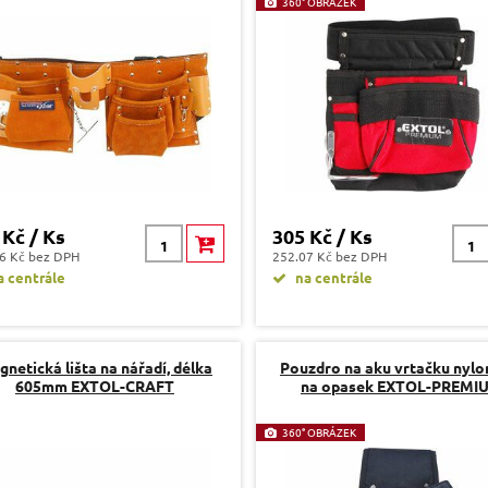
360° OBRÁZEK
 Kč / Ks
305 Kč / Ks
6 Kč bez DPH
252.07 Kč bez DPH
 centrále
na centrále
netická lišta na nářadí, délka
Pouzdro na aku vrtačku nylo
605mm EXTOL-CRAFT
na opasek EXTOL-PREMI
360° OBRÁZEK