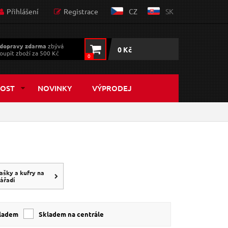
Přihlášení
Registrace
CZ
SK
dopravy zdarma
zbývá
0 Kč
oupit zboží za 500 Kč
0
OST
NOVINKY
VÝPRODEJ
ašky a kufry na
ářadí
kladem
skladem na centrále