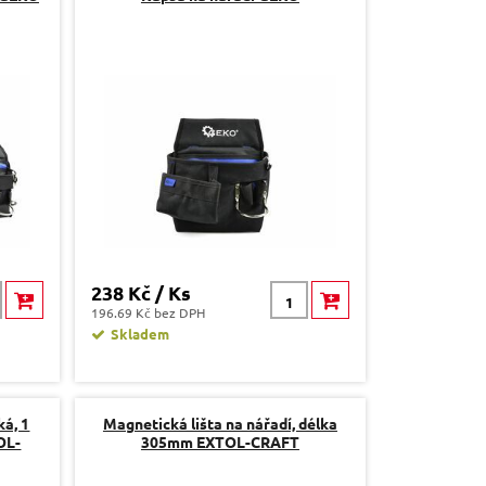
238 Kč / Ks
196.69 Kč bez DPH
Skladem
ká, 1
Magnetická lišta na nářadí, délka
OL-
305mm EXTOL-CRAFT