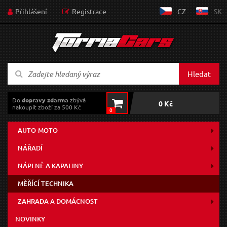
Přihlášení
Registrace
CZ
SK
Hledat
Do
dopravy zdarma
zbývá
0 Kč
nakoupit zboží za 500 Kč
0
AUTO-MOTO
NÁŘADÍ
NÁPLNĚ A KAPALINY
MĚŘÍCÍ TECHNIKA
ZAHRADA A DOMÁCNOST
NOVINKY