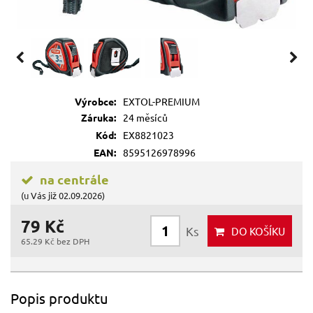
Výrobce:
EXTOL-PREMIUM
Záruka:
24 měsíců
Kód:
EX8821023
EAN:
8595126978996
na centrále
(u Vás již 02.09.2026)
79 Kč
Ks
DO KOŠÍKU
65.29 Kč bez DPH
Popis produktu