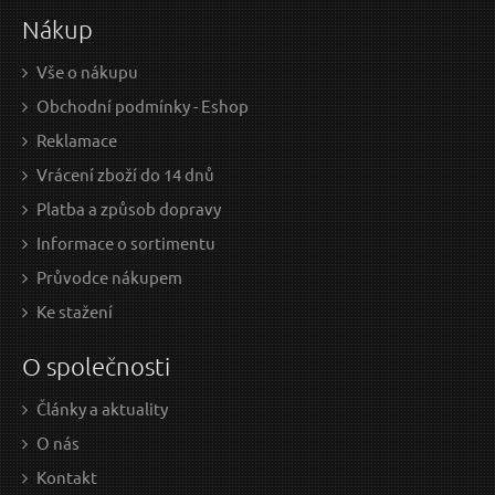
Nákup
na centrále
n
Vše o nákupu
Obchodní podmínky - Eshop
Metr svinovací, 7,5m, š. pásku 25mm EXTOL-CRAFT
Met
Reklamace
Vrácení zboží do 14 dnů
Platba a způsob dopravy
Informace o sortimentu
Průvodce nákupem
Ke stažení
O společnosti
Články a aktuality
159 Kč / Ks
205
O nás
131.4 Kč bez DPH
169.
Kontakt