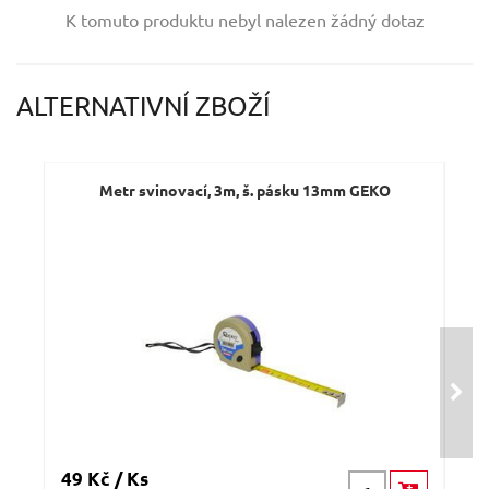
Vaše jméno:
K tomuto produktu nebyl nalezen žádný dotaz
Váš e-mail:
ALTERNATIVNÍ ZBOŽÍ
Dotaz:
Metr svinovací, 3m, š. pásku 13mm GEKO
Odeslat dotaz
49 Kč / Ks
44 