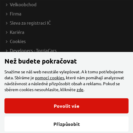
na centrále
Velkoobchod
Firma
Sleva za registraci IČ
Metr svinovací, 2m, š. pásku 16mm EXTOL-CRAFT
Kariéra
Cookies
Developers - TorriaCars
Než budete pokračovat
Snažíme se náš web neustále vylepšovat. A k tomu potřebujeme
data. Sbíráme je
pomocí cookies
, které nám pomáhají analyzovat
návštěvnost a následně přizpůsobit obsah a reklamu. Pokud se
sběrem cookies nesouhlasíte, klikněte
zde
.
49 Kč / Ks
115
Povolit vše
40.5 Kč bez DPH
95.0
© 2026 Všechna práva vyhrazena,
Torriacars, s.r.o.
Feo.cz
Přizpůsobit
na centrále
n
Změnit nastavení cookies