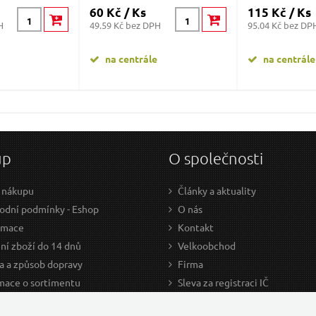
60 Kč / Ks
115 Kč / Ks
H
49.59 Kč bez DPH
95.04 Kč bez DP
na centrále
na centrále
up
O společnosti
 nákupu
Články a aktuality
dní podmínky - Eshop
O nás
amace
Kontakt
ní zboží do 14 dnů
Velkoobchod
a a způsob dopravy
Firma
mace o sortimentu
Sleva za registraci IČ
odce nákupem
Kariéra