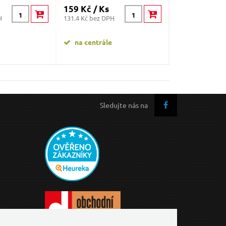
159 Kč / Ks
42 Kč / Ks
H
131.4 Kč bez DPH
34.71 Kč bez DP
na centrále
na centrále
Sledujte nás na