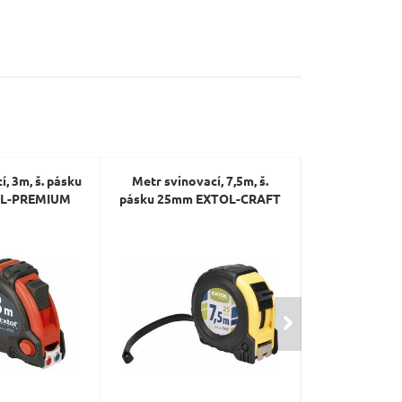
, 3m, š. pásku
Metr svinovací, 7,5m, š.
Metr svinovací
L-PREMIUM
pásku 25mm EXTOL-CRAFT
16mm EXTO