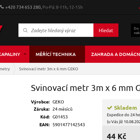
+420 734 653 280,
Po-Pá: 8-11h, 12-15h
Do
Hledat
nak
KAPALINY
MĚŘÍCÍ TECHNIKA
ZAHRADA A DOMÁCN
 metry
Svinovací metr 3m x 6 mm GEKO
Svinovací metr 3m x 6 mm
Výrobce:
GEKO
Skladem
Záruka:
24 měsíců
Expedice do 24 h
Kód:
G01453
(u Vás již 10.08.20
EAN:
5901477142543
44 Kč