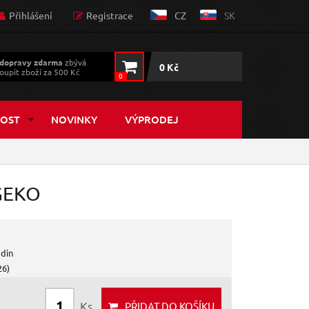
Přihlášení
Registrace
CZ
SK
dopravy zdarma
zbývá
0 Kč
oupit zboží za 500 Kč
0
OST
NOVINKY
VÝPRODEJ
 GEKO
odin
26)
Ks
PŘIDAT
DO KOŠÍKU