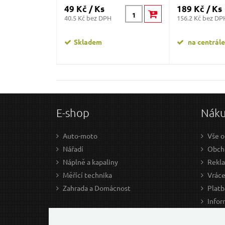
49 Kč / Ks
189 Kč / Ks
40.5 Kč bez DPH
156.2 Kč bez DP
Skladem
na centrále
E-shop
Nák
Auto-moto
Vše o
Nářadí
Obcho
Náplně a kapaliny
Rekl
Měřící technika
Vráce
Zahrada a Domácnost
Platb
Infor
Prův