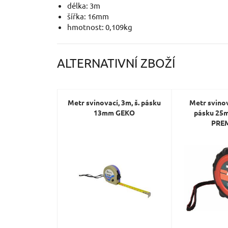
délka: 3m
šířka: 16mm
hmotnost: 0,109kg
ALTERNATIVNÍ ZBOŽÍ
Metr svinovací, 3m, š. pásku
Metr svinov
13mm GEKO
pásku 25
PRE