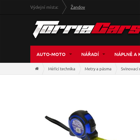
Výdejní místa:
Žandov
AUTO-MOTO
NÁŘADÍ
NÁPLNĚ A 
Měřící technika
Metry a pásma
Svinovací