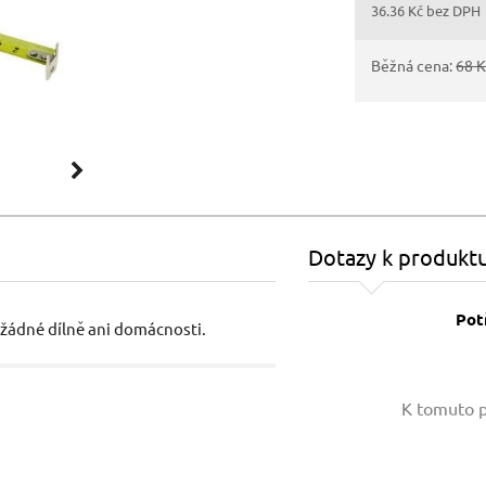
36.36 Kč bez DPH
Běžná cena:
68 
Dotazy k produkt
Pot
 žádné dílně ani domácnosti.
Vaše jméno:
K tomuto p
Váš e-mail: