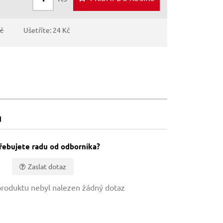
Kč
Ušetříte: 24 Kč
u
řebujete radu od odborníka?
Zaslat dotaz
roduktu nebyl nalezen žádný dotaz