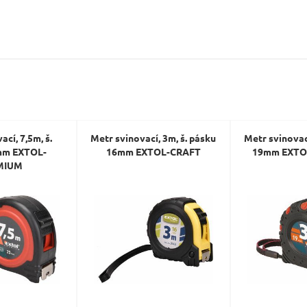
Dotaz:
ací, 7,5m, š.
Metr svinovací, 3m, š. pásku
Metr svinovací
Odeslat dotaz
mm EXTOL-
16mm EXTOL-CRAFT
19mm EXTO
MIUM