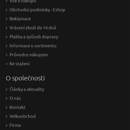
Vše o nákupu
Čistič ploch EXTOL-CRAFT
Obchodní podmínky - Eshop
Reklamace
Vrácení zboží do 14 dnů
Platba a způsob dopravy
Informace o sortimentu
Průvodce nákupem
Ke stažení
O společnosti
570 Kč / Ks
550
471.07 Kč bez DPH
454.
Články a aktuality
na centrále
n
O nás
Doprava zdarma
D
Kontakt
Velkoobchod
Firma