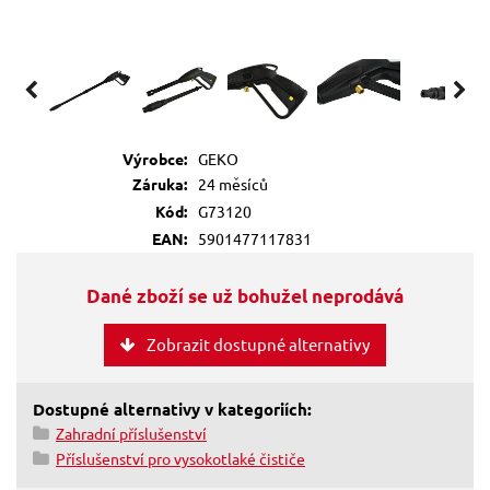
Výrobce:
GEKO
Záruka:
24 měsíců
Kód:
G73120
EAN:
5901477117831
Dané zboží se už bohužel neprodává
Zobrazit dostupné alternativy
Dostupné alternativy v kategoriích:
Zahradní příslušenství
Příslušenství pro vysokotlaké čističe