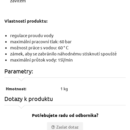
závitem
Kartáč rotační EXTOL-CRAFT
Vlastnosti produktu:
regulace proudu vody
maximální pracovní tlak: 60 bar
možnost práce s vodou: 60 ° C
zámek, aby se zabránilo náhodnému stisknutí spouště
maximální průtok vody: 15l/min
Parametry:
Hmotnost:
1 kg
370 Kč / Ks
105
Dotazy k produktu
305.79 Kč bez DPH
86.7
na centrále
n
Potřebujete radu od odborníka?
Zaslat dotaz