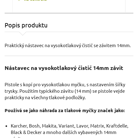
Popis produktu
Hadice tlaková, pro 413103 EXTOL-CRAFT
Praktický nástavec na vysokotlakový čistič se závitem 14mm.
Nástavec na vysokotlakový čistič 14mm závit
Pistole s kopí pro vysokotlakou myčku, s nastavením šířky
trysky. Použitím typického závitu (14 mm) se pistole vejde
prakticky na všechny tlakové podložky.
315 Kč / Ks
890
Používá se jako náhrada za tlakové myčky značek jako:
260.33 Kč bez DPH
735.
Karcher, Bosh, Makita, Variant, Lavor, Matrix, Kraftdelle,
na centrále
n
Black & Decker a mnoho dalších vybavených 14mm
D