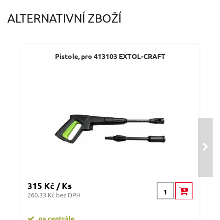
ALTERNATIVNÍ ZBOŽÍ
Pistole, pro 413103 EXTOL-CRAFT
315 Kč / Ks
360
260.33 Kč bez DPH
297.
na centrále
n