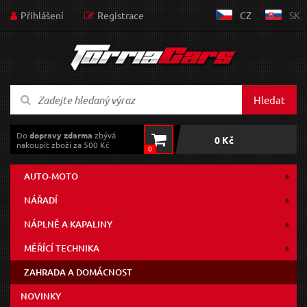
Přihlášení
Registrace
CZ
SK
Hledat
Do
dopravy zdarma
zbývá
0 Kč
nakoupit zboží za 500 Kč
0
AUTO-MOTO
NÁŘADÍ
NÁPLNĚ A KAPALINY
MĚŘÍCÍ TECHNIKA
ZAHRADA A DOMÁCNOST
NOVINKY