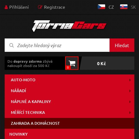
Přihlášení
Registrace
CZ
SK
Hledat
Do
dopravy zdarma
zbývá
0 Kč
nakoupit zboží za 500 Kč
0
AUTO-MOTO
NÁŘADÍ
NÁPLNĚ A KAPALINY
MĚŘÍCÍ TECHNIKA
ZAHRADA A DOMÁCNOST
NOVINKY