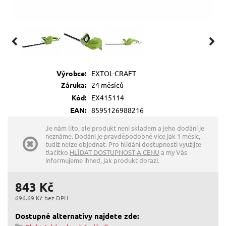
Výrobce:
EXTOL-CRAFT
Záruka:
24 měsíců
Kód:
EX415114
EAN:
8595126988216
Je nám líto, ale produkt není skladem a jeho dodání je
neznáme. Dodání je pravděpodobně více jak 1 měsíc,
tudíž nelze objednat. Pro hlídání dostupnosti využijte
tlačítko
HLÍDAT DOSTUPNOST A CENU
a my Vás
informujeme ihned, jak produkt dorazí.
843 Kč
696.69 Kč bez DPH
Dostupné alternativy najdete zde: