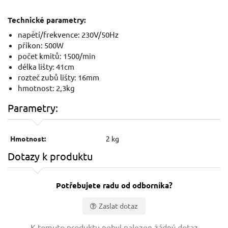
Technické parametry:
napětí/frekvence: 230V/50Hz
příkon: 500W
počet kmitů: 1500/min
délka lišty: 41cm
rozteč zubů lišty: 16mm
hmotnost: 2,3kg
Parametry:
Hmotnost:
2 kg
Dotazy k produktu
Potřebujete radu od odborníka?
Zaslat dotaz
Vaše jméno:
K tomuto produktu nebyl nalezen žádný dotaz