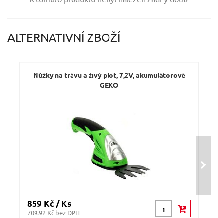
Váš e-mail:
ALTERNATIVNÍ ZBOŽÍ
Dotaz:
Nůžky na trávu a živý plot, 7,2V, akumulátorové
GEKO
Odeslat dotaz
859 Kč / Ks
1 3
709.92 Kč bez DPH
1076