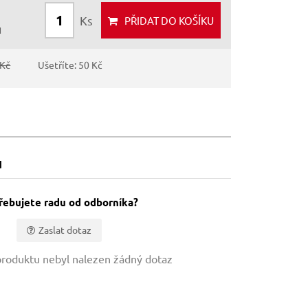
Ks
PŘIDAT
DO KOŠÍKU
H
 Kč
Ušetříte: 50 Kč
u
řebujete radu od odborníka?
Zaslat dotaz
roduktu nebyl nalezen žádný dotaz