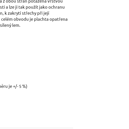
 a z obou stran potažena vrstvou
i a lze ji tak použít jako ochranu
k zakrytí střechy při její
Dotaz:
Po celém obvodu je plachta opatřena
sílený lem.
Odeslat dotaz
ru je +/- 5 %)