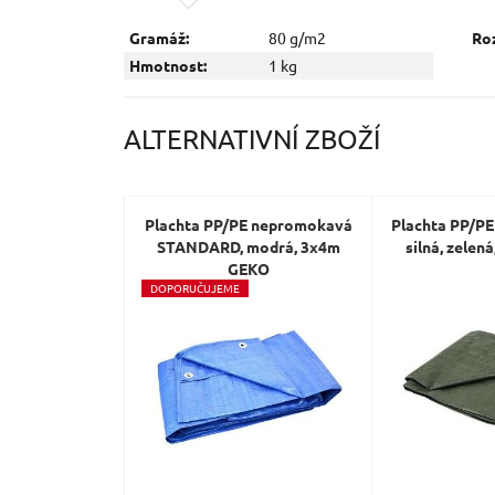
Gramáž:
80 g/m2
Ro
Hmotnost:
1 kg
ALTERNATIVNÍ ZBOŽÍ
Plachta PP/PE nepromokavá
Plachta PP/P
STANDARD, modrá, 3x4m
silná, zele
GEKO
D
OPORUČUJEME