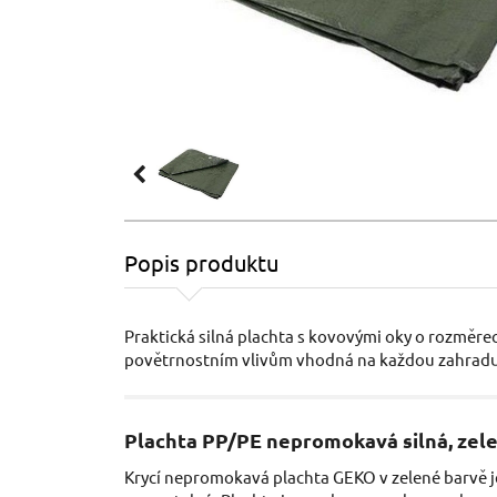
Popis produktu
Praktická silná plachta s kovovými oky o rozměre
povětrnostním vlivům vhodná na každou zahradu
Plachta PP/PE nepromokavá silná, zel
Krycí nepromokavá plachta GEKO v zelené barvě j