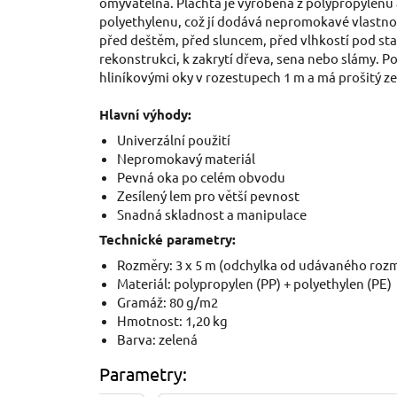
omyvatelná. Plachta je vyrobena z polypropylenu
polyethylenu, což jí dodává nepromokavé vlastnost
před deštěm, před sluncem, před vlhkostí pod stan, 
rekonstrukci, k zakrytí dřeva, sena nebo slámy. 
hliníkovými oky v rozestupech 1 m a má prošitý ze
Hlavní výhody:
Univerzální použití
Nepromokavý materiál
Pevná oka po celém obvodu
Zesílený lem pro větší pevnost
Snadná skladnost a manipulace
Technické parametry:
Rozměry: 3 x 5 m (odchylka od udávaného rozmě
Materiál: polypropylen (PP) + polyethylen (PE)
Gramáž: 80 g/m2
Hmotnost: 1,20 kg
Barva: zelená
Parametry: