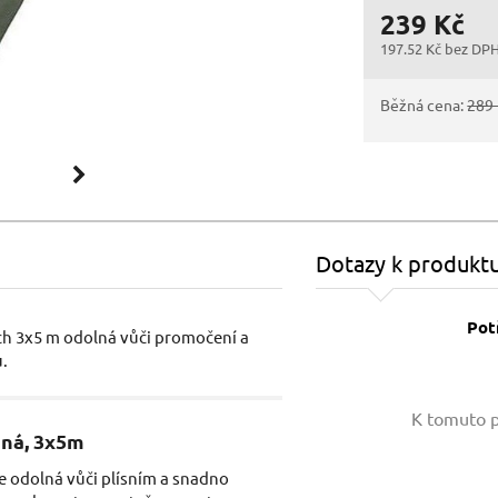
239 Kč
197.52 Kč bez DP
Běžná cena:
289
Dotazy k produkt
Pot
ch 3x5 m odolná vůči promočení a
.
Vaše jméno:
K tomuto p
ená, 3x5m
e odolná vůči plísním a snadno
Váš e-mail: