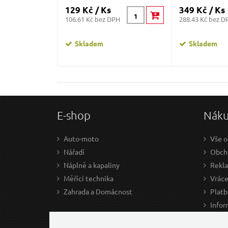
129 Kč / Ks
349 Kč / Ks
106.61 Kč bez DPH
288.43 Kč bez D
Skladem
Skladem
E-shop
Nák
Auto-moto
Vše o
Nářadí
Obcho
Náplně a kapaliny
Rekl
Měřící technika
Vráce
Zahrada a Domácnost
Platb
Infor
Prův