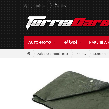
Výdejní místa:
Žandov
AUTO-MOTO
NÁŘADÍ
NÁPLNĚ A 
Zahrada a domácnost
Plachty
Standardní