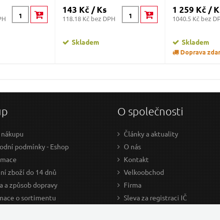
143 Kč / Ks
1 259 Kč / K
PH
118.18 Kč bez DPH
1040.5 Kč bez D
Skladem
Skladem
Doprava zda
up
O společnosti
 nákupu
Články a aktuality
dní podmínky - Eshop
O nás
amace
Kontakt
ní zboží do 14 dnů
Velkoobchod
a a způsob dopravy
Firma
mace o sortimentu
Sleva za registraci IČ
odce nákupem
Kariéra