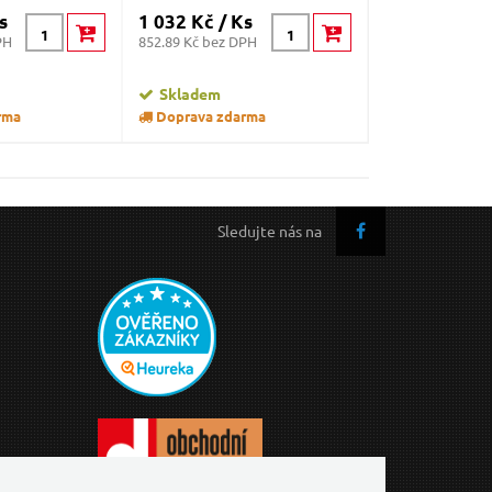
s
1 032 Kč / Ks
1 326 Kč / K
PH
852.89 Kč bez DPH
1095.87 Kč bez 
Skladem
Skladem
rma
Doprava zdarma
Doprava zda
Sledujte nás na