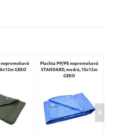
E nepromokavá
Plachta PP/PE nepromokavá
Plachta PP/P
á, 6x12m GEKO
STANDARD, modrá, 10x12m
STANDARD, m
GEKO
GE
A
KCE