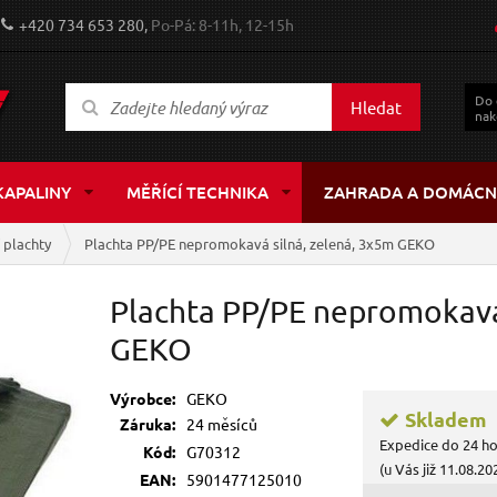
+420 734 653 280,
Po-Pá: 8-11h, 12-15h
Do
Hledat
nak
KAPALINY
MĚŘÍCÍ TECHNIKA
ZAHRADA A DOMÁCN
 plachty
Plachta PP/PE nepromokavá silná, zelená, 3x5m GEKO
Plachta PP/PE nepromokavá 
GEKO
Výrobce:
GEKO
Skladem
Záruka:
24 měsíců
Expedice do 24 h
Kód:
G70312
(u Vás již 11.08.20
EAN:
5901477125010