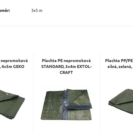
změr:
3x5 m
E nepromokavá
Plachta PE nepromokavá
Plachta PP/P
ná, 4x5m GEKO
STANDARD, 3x4m EXTOL-
silná, zelen
CRAFT