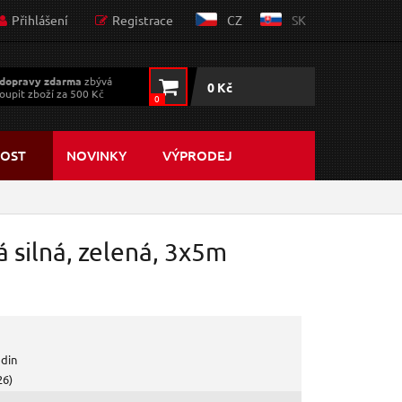
Přihlášení
Registrace
CZ
SK
dopravy zdarma
zbývá
0 Kč
oupit zboží za 500 Kč
0
OST
NOVINKY
VÝPRODEJ
silná, zelená, 3x5m
odin
26)