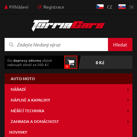
Přihlášení
Registrace
CZ
SK
Hledat
Do
dopravy zdarma
zbývá
0 Kč
nakoupit zboží za 500 Kč
0
AUTO-MOTO
NÁŘADÍ
NÁPLNĚ A KAPALINY
MĚŘÍCÍ TECHNIKA
ZAHRADA A DOMÁCNOST
NOVINKY