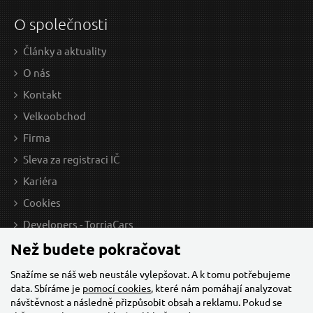
O společnosti
Články a aktuality
O nás
Kontakt
Velkoobchod
Firma
Sleva za registraci IČ
Kariéra
Cookies
Developers - TorriaCars
Než budete pokračovat
Snažíme se náš web neustále vylepšovat. A k tomu potřebujeme
data. Sbíráme je
pomocí cookies
, které nám pomáhají analyzovat
návštěvnost a následně přizpůsobit obsah a reklamu. Pokud se