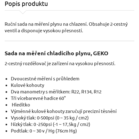
Popis produktu
Ruční sada na měření plynu na chlazení. Obsahuje 2-cestný
ventil a disponuje vysokou přesností.
Sada na měření chladícího plynu, GEKO
2-cestný rozdělovač je zařízení na vysokou přesností.
Dvoucestné měření s průhledem
Kulové kohouty
Dva manometry s měřítkem: R22, R134, R12
Tři vícebarevné hadice 60"
Hledítko
Výměnné kulové kohouty zaručují precizní těsnění
Vysoký tlak: 0-500psi (0 ~ 35 kg / cm2)
Nízký tlak: 0 -250psi (-1 ~ 17,5kg / cm2)
Podtlak: 0 ~ 30 v / Hg (76cm Hg)