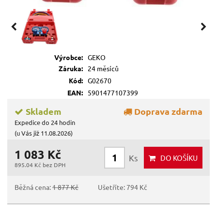
Výrobce:
GEKO
Záruka:
24 měsíců
Kód:
G02670
EAN:
5901477107399
Skladem
Doprava zdarma
Expedice do 24 hodin
(u Vás již 11.08.2026)
1 083 Kč
Ks
DO KOŠÍKU
895.04 Kč bez DPH
Běžná cena:
1 877 Kč
Ušetříte: 794 Kč