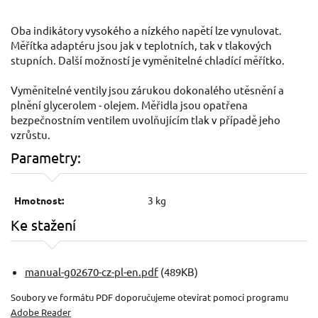
Oba indikátory vysokého a nízkého napětí lze vynulovat.
Měřítka adaptéru jsou jak v teplotních, tak v tlakových
stupních. Další možností je vyměnitelné chladící měřítko.
Vyměnitelné ventily jsou zárukou dokonalého utěsnění a
plnění glycerolem - olejem. Měřidla jsou opatřena
bezpečnostním ventilem uvolňujícím tlak v případě jeho
vzrůstu.
Parametry:
Hmotnost:
3 kg
Ke stažení
manual-g02670-cz-pl-en.pdf
(489KB)
Soubory ve formátu PDF doporučujeme otevírat pomocí programu
Adobe Reader