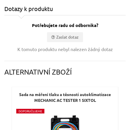
Dotazy k produktu
Potřebujete radu od odborníka?
Zaslat dotaz
Vaše jméno:
K tomuto produktu nebyl nalezen žádný dotaz
Váš e-mail:
ALTERNATIVNÍ ZBOŽÍ
Dotaz:
Sada na měření tlaku a těsnosti autoklimatizace
MECHANIC AC TESTER 1 SIXTOL
D
OPORUČUJEME
V
Ý
A
K
Odeslat dotaz