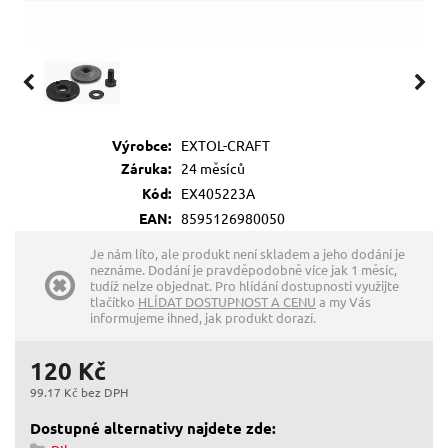
Výrobce:
EXTOL-CRAFT
Záruka:
24 měsíců
Kód:
EX405223A
EAN:
8595126980050
Je nám líto, ale produkt není skladem a jeho dodání je
neznáme. Dodání je pravděpodobně více jak 1 měsíc,
tudíž nelze objednat. Pro hlídání dostupnosti využijte
tlačítko
HLÍDAT DOSTUPNOST A CENU
a my Vás
informujeme ihned, jak produkt dorazí.
120 Kč
99.17 Kč bez DPH
Dostupné alternativy najdete zde: