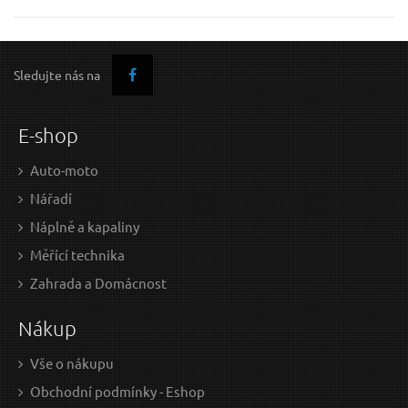
Uhlíky náhradní, 2ks EXTOL-CRAFT
Sledujte nás na
E-shop
Auto-moto
Nářadí
Náplně a kapaliny
Měřící technika
120 Kč / Ks
Zahrada a Domácnost
99.17 Kč bez DPH
Nákup
na centrále
Vše o nákupu
Obchodní podmínky - Eshop