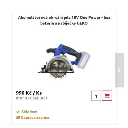
Akumulátorová okružní pila 18V One Power - bez
baterie a nabíječky GEKO
990 Kč / Ks
108
818.18 Kč bez DPH
89.2
Skladem
n
Doprava zdarma