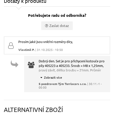
Dotazy k produktu
Potřebujete radu od odborníka?
Zaslat dotaz
Vaše jméno:
Prosím jaké jsou vnitřní rozměry díry,
Vlastimil P.
| 31.10.2025 - 10:50
Váš e-mail:
Dobrý den. Set je pro přichycení kotouče pro
pily 405223 a 405233. Šroub = M8 x 1,25mm,
Dotaz:
pravý závit, délka šroubu = 21mm. Průměr
přírub = 40,75mm, otvor = 10 x 12mm.
Součástí sady je: šestihranný šroub (díl 6),
podložka (díl 7), vnější příruba (díl 8), vnitřní
S pozdravem Tým Torriacars s.r.o.
| 30.11.-1 -
00:00
příruba (díl 10).
Odeslat dotaz
ALTERNATIVNÍ ZBOŽÍ