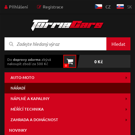
Přihlášení
Registrace
CZ
SK
Hledat
Do
dopravy zdarma
zbývá
0 Kč
nakoupit zboží za 500 Kč
0
AUTO-MOTO
NÁŘADÍ
NÁPLNĚ A KAPALINY
MĚŘÍCÍ TECHNIKA
ZAHRADA A DOMÁCNOST
NOVINKY