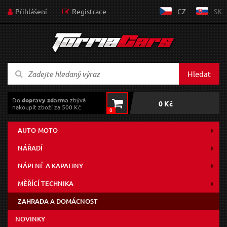
Přihlášení
Registrace
CZ
SK
Hledat
Do
dopravy zdarma
zbývá
0 Kč
nakoupit zboží za 500 Kč
0
AUTO-MOTO
NÁŘADÍ
NÁPLNĚ A KAPALINY
MĚŘÍCÍ TECHNIKA
ZAHRADA A DOMÁCNOST
NOVINKY