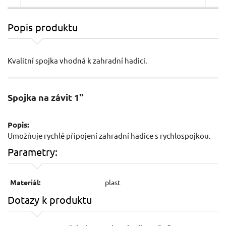
Popis produktu
Spojka oboustranná, pro spojení dvou hadic
pomocí rychlospojek EXTOL-CRAFT
Kvalitní spojka vhodná k zahradní hadici.
Spojka na závit 1"
Popis:
Umožňuje rychlé připojení zahradní hadice s rychlospojkou.
Parametry:
19 Kč / Ks
9 K
15.7 Kč bez DPH
7.44
Materiál:
plast
Skladem
Dotazy k produktu