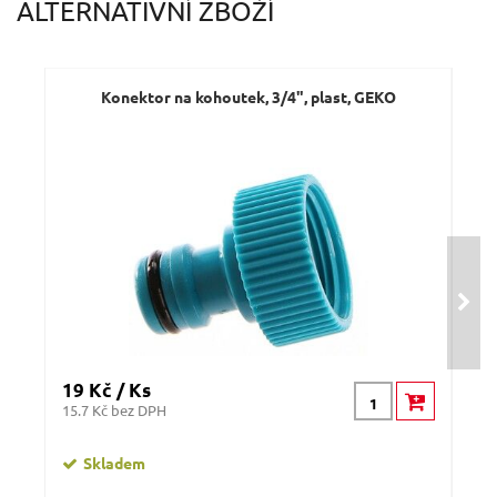
ALTERNATIVNÍ ZBOŽÍ
Konektor na kohoutek, 3/4", plast, GEKO
19 Kč / Ks
29 
15.7 Kč bez DPH
23.9
Skladem