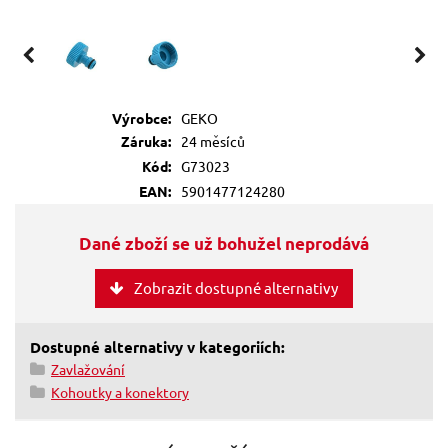
Výrobce:
GEKO
Záruka:
24 měsíců
Kód:
G73023
EAN:
5901477124280
Dané zboží se už bohužel neprodává
Zobrazit dostupné alternativy
Dostupné alternativy v kategoriích:
Zavlažování
Kohoutky a konektory