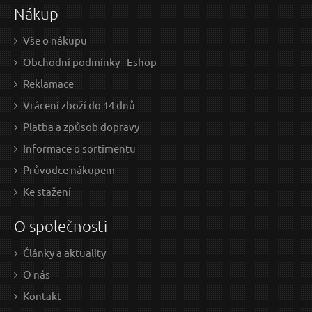
Rychlospojka stop 1/2 " GEKO
Nákup
Vše o nákupu
Obchodní podmínky - Eshop
Reklamace
Vrácení zboží do 14 dnů
Platba a způsob dopravy
Informace o sortimentu
Průvodce nákupem
29 Kč / Ks
19 
Ke stažení
23.97 Kč bez DPH
15.7
O společnosti
Skladem
Články a aktuality
O nás
Spojka 3/4" GEKO
Kontakt