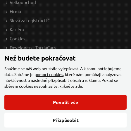
Velkoobchod
Firma
Sleva za registraci IČ
Kariéra
Cookies
Developers - TorriaCars
Než budete pokračovat
Snažíme se náš web neustále vylepšovat. A k tomu potřebujeme
19 Kč / Ks
18 
data. Sbíráme je
pomocí cookies
, které nám pomáhají analyzovat
15.7 Kč bez DPH
14.8
návštěvnost a následně přizpůsobit obsah a reklamu. Pokud se
sběrem cookies nesouhlasíte, klikněte
zde
.
Skladem
Povolit vše
© 2026 Všechna práva vyhrazena,
Torriacars, s.r.o.
Feo.cz
Přizpůsobit
Změnit nastavení cookies