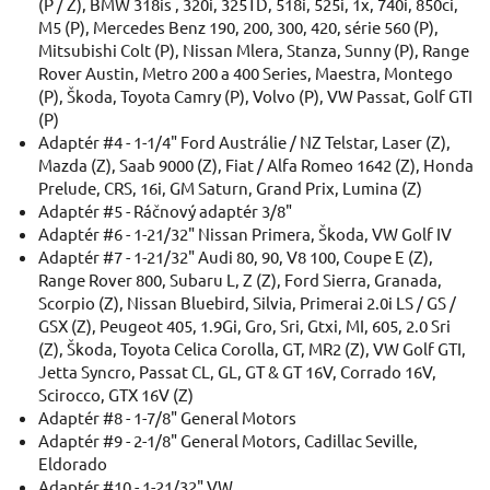
(P / Z), BMW 318is , 320i, 325TD, 518i, 525i, 1x, 740i, 850ci,
M5 (P), Mercedes Benz 190, 200, 300, 420, série 560 (P),
Mitsubishi Colt (P), Nissan Mlera, Stanza, Sunny (P), Range
Rover Austin, Metro 200 a 400 Series, Maestra, Montego
(P), Škoda, Toyota Camry (P), Volvo (P), VW Passat, Golf GTI
(P)
Adaptér #4 - 1-1/4" Ford Austrálie / NZ Telstar, Laser (Z),
Mazda (Z), Saab 9000 (Z), Fiat / Alfa Romeo 1642 (Z), Honda
Prelude, CRS, 16i, GM Saturn, Grand Prix, Lumina (Z)
Adaptér #5 - Ráčnový adaptér 3/8"
Adaptér #6 - 1-21/32" Nissan Primera, Škoda, VW Golf IV
Adaptér #7 - 1-21/32" Audi 80, 90, V8 100, Coupe E (Z),
Range Rover 800, Subaru L, Z (Z), Ford Sierra, Granada,
Scorpio (Z), Nissan Bluebird, Silvia, Primerai 2.0i LS / GS /
GSX (Z), Peugeot 405, 1.9Gi, Gro, Sri, Gtxi, MI, 605, 2.0 Sri
(Z), Škoda, Toyota Celica Corolla, GT, MR2 (Z), VW Golf GTI,
Jetta Syncro, Passat CL, GL, GT & GT 16V, Corrado 16V,
Scirocco, GTX 16V (Z)
Adaptér #8 - 1-7/8" General Motors
Adaptér #9 - 2-1/8" General Motors, Cadillac Seville,
Eldorado
Adaptér #10 - 1-21/32" VW