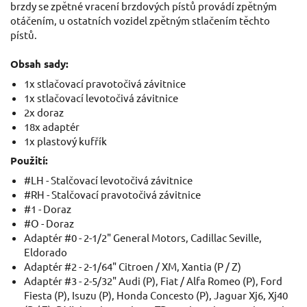
brzdy se zpětné vracení brzdových pístů provádí zpětným
otáčením, u ostatních vozidel zpětným stlačením těchto
pístů.
Obsah sady:
1x stlačovací pravotočivá závitnice
1x stlačovací levotočivá závitnice
2x doraz
18x adaptér
1x plastový kufřík
Použití:
#LH - Stalčovací levotočivá závitnice
#RH - Stalčovací pravotočivá závitnice
#1 - Doraz
#O - Doraz
Adaptér #0 - 2-1/2" General Motors, Cadillac Seville,
Eldorado
Adaptér #2 - 2-1/64" Citroen / XM, Xantia (P / Z)
Adaptér #3 - 2-5/32" Audi (P), Fiat / Alfa Romeo (P), Ford
Fiesta (P), Isuzu (P), Honda Concesto (P), Jaguar Xj6, Xj40