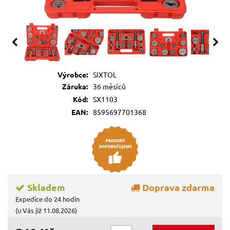
Výrobce:
SIXTOL
Záruka:
36 měsíců
Kód:
SX1103
EAN:
8595697701368
Skladem
Doprava zdarma
Expedice do 24 hodin
(u Vás již 11.08.2026)