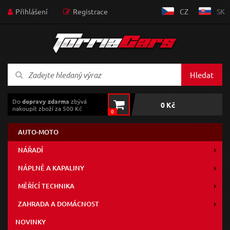
Přihlášení
Registrace
CZ
SK
Hledat
Do
dopravy zdarma
zbývá
0 Kč
nakoupit zboží za 500 Kč
0
AUTO-MOTO
NÁŘADÍ
NÁPLNĚ A KAPALINY
MĚŘÍCÍ TECHNIKA
ZAHRADA A DOMÁCNOST
NOVINKY