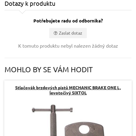
Dotazy k produktu
Potřebujete radu od odborníka?
Zaslat dotaz
Vaše jméno:
K tomuto produktu nebyl nalezen žádný dotaz
Váš e-mail:
MOHLO BY SE VÁM HODIT
Dotaz:
Stlačovák brzdových pístů MECHANIC BRAKE ONE L,
levotočivý SIXTOL
Odeslat dotaz