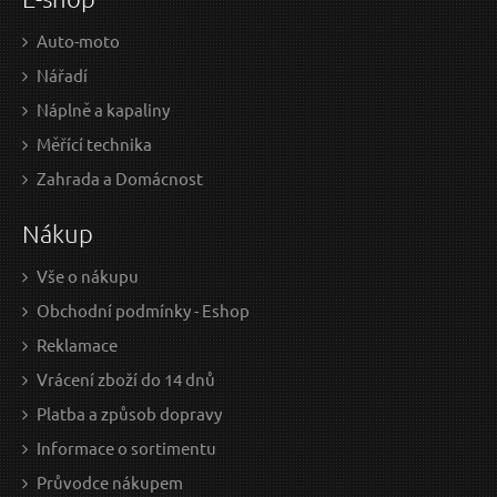
Auto-moto
Nářadí
Náplně a kapaliny
Měřící technika
329 Kč / Ks
549
Zahrada a Domácnost
271.9 Kč bez DPH
453.
Nákup
Skladem
D
Vše o nákupu
Obchodní podmínky - Eshop
Stlačovák brzdových pístů MECHANIC BRAKE ONE
Reklamace
L, levotočivý SIXTOL
MEC
Vrácení zboží do 14 dnů
Platba a způsob dopravy
Informace o sortimentu
Průvodce nákupem