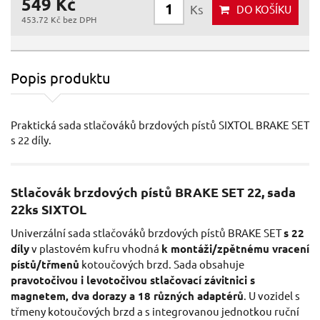
549 Kč
Ks
DO KOŠÍKU
453.72 Kč bez DPH
Popis produktu
Praktická sada stlačováků brzdových pístů SIXTOL BRAKE SET
s 22 díly.
Stlačovák brzdových pístů BRAKE SET 22, sada
22ks SIXTOL
Univerzální sada stlačováků brzdových pístů BRAKE SET
s 22
díly
v plastovém kufru vhodná
k montáži/zpětnému vracení
pístů/třmenů
kotoučových brzd. Sada obsahuje
pravotočivou i levotočivou stlačovací závitnici s
magnetem, dva dorazy a 18 různých adaptérů
. U vozidel s
třmeny kotoučových brzd a s integrovanou jednotkou ruční