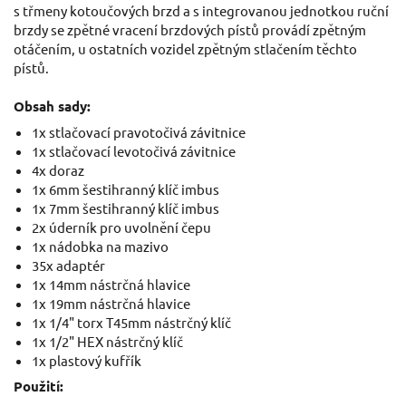
s třmeny kotoučových brzd a s integrovanou jednotkou ruční
brzdy se zpětné vracení brzdových pístů provádí zpětným
otáčením, u ostatních vozidel zpětným stlačením těchto
pístů.
Obsah sady:
1x stlačovací pravotočivá závitnice
1x stlačovací levotočivá závitnice
4x doraz
1x 6mm šestihranný klíč imbus
1x 7mm šestihranný klíč imbus
2x úderník pro uvolnění čepu
1x nádobka na mazivo
35x adaptér
1x 14mm nástrčná hlavice
1x 19mm nástrčná hlavice
1x 1/4" torx T45mm nástrčný klíč
1x 1/2" HEX nástrčný klíč
1x plastový kufřík
Použití: