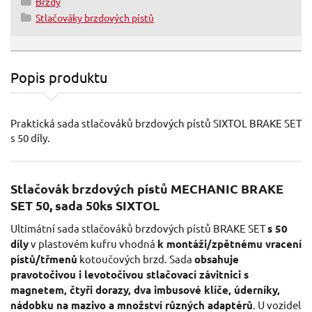
Brzdy
Stlačováky brzdových pístů
Popis produktu
Praktická sada stlačováků brzdových pístů SIXTOL BRAKE SET
s 50 díly.
Stlačovák brzdových pístů MECHANIC BRAKE
SET 50, sada 50ks SIXTOL
Ultimátní sada stlačováků brzdových pístů BRAKE SET
s 50
díly
v plastovém kufru vhodná
k montáži/zpětnému vracení
pístů/třmenů
kotoučových brzd. Sada
obsahuje
pravotočivou i levotočivou stlačovací závitnici s
magnetem, čtyři dorazy, dva imbusové klíče, úderníky,
nádobku na mazivo a množství různých adaptérů
. U vozidel