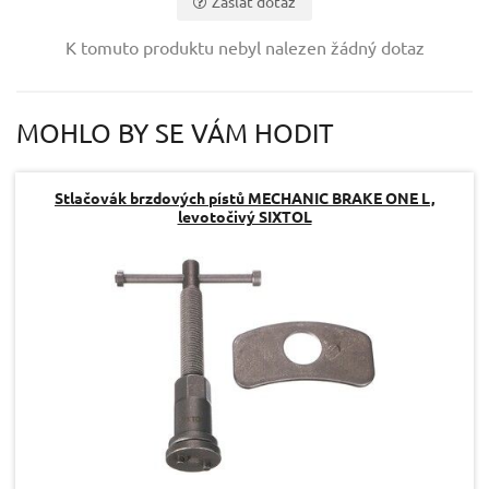
Zaslat dotaz
Vaše jméno:
K tomuto produktu nebyl nalezen žádný dotaz
Váš e-mail:
MOHLO BY SE VÁM HODIT
Dotaz:
Stlačovák brzdových pístů MECHANIC BRAKE ONE L,
levotočivý SIXTOL
Odeslat dotaz