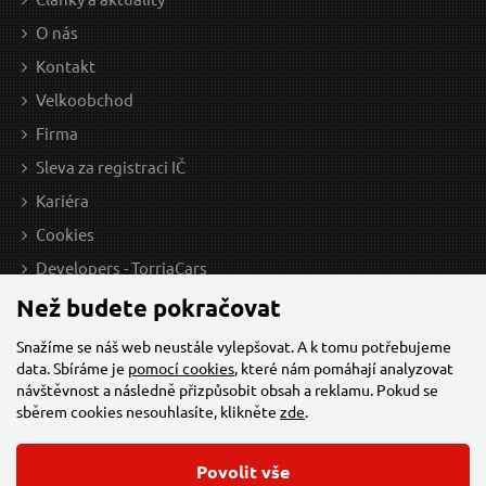
549 Kč / Ks
149
O nás
453.72 Kč bez DPH
123.
Kontakt
Skladem
Velkoobchod
Doprava zdarma
Firma
Sleva za registraci IČ
Pneumatický stlačovák brzdových pístů
St
Kariéra
MECHANIC BRAKE SET PNEU 23, sada 23ks SIXTOL
Cookies
Developers - TorriaCars
Než budete pokračovat
Snažíme se náš web neustále vylepšovat. A k tomu potřebujeme
data. Sbíráme je
pomocí cookies
, které nám pomáhají analyzovat
návštěvnost a následně přizpůsobit obsah a reklamu. Pokud se
sběrem cookies nesouhlasíte, klikněte
zde
.
1 719 Kč / Ks
519
Povolit vše