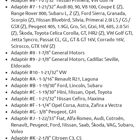
Adaptér #7 - 1-21/32" Audi 80, 90, V8 100, Coupe E (Z),
Range Rover 800, Subaru L, Z (Z), Ford Sierra, Granada,
Scorpio (Z), Nissan Bluebird, Silvia, Primerai 2.0i LS / GS /
GSX (Z), Peugeot 405, 1.9Gi, Gro, Sri, Gtxi, MI, 605, 2.0 Sri
(Z), Škoda, Toyota Celica Corolla, GT, MR2 (Z), VW Golf GTI,
Jetta Syncro, Passat CL, GL, GT & GT 16V, Corrado 16V,
Scirocco, GTX 16V (Z)
Adaptér #8 - 1-7/8" General Motors
Adaptér #9 - 2-1/8" General Motors, Cadillac Seville,
Eldorado
Adaptér #10 - 1-21/32" VW
Adaptér #A - 1-3/16" Renault R21, Laguna
Adaptér #B - 1-19/30" Ford, Lincoln, Subaru
Adaptér #C - 1-19/30" Mini, Nissan, Opel, Toyota
Adaptér #E - 1-21/32" Nissan Cefiro, Maxima
Adaptér #F - 1-1/4" Opel Corsa, Astra, Zafira a Vectra
Adaptér #G - 3/8" Peugeot, GM
Adaptér #J - 1-22/33" Fiat, Alfa Romeo, Audi, Cotroën,
Renault, Peugeot, Ford, Nissan, Saab, Škoda, VAG, Subaru,
Volvo
Adaptér #K - 2-1/8" Citroen C3, C5