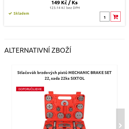
149 Kč / Ks
123.14 Kč bez DPH
Skladem
ALTERNATIVNÍ ZBOŽÍ
Stlačovák brzdových pístů MECHANIC BRAKE SET
St
22, sada 22ks SIXTOL
D
OPORUČUJEME