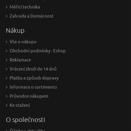
Měřící technika
519 Kč / Ks
329
Zahrada a Domácnost
428.93 Kč bez DPH
271.
Nákup
Skladem
Doprava zdarma
Vše o nákupu
Obchodní podmínky - Eshop
Stlačovák brzdových pístů MECHANIC BRAKE SET
Stl
Reklamace
BLACK 22, sada 22ks SIXTOL
Vrácení zboží do 14 dnů
Platba a způsob dopravy
Informace o sortimentu
Průvodce nákupem
Ke stažení
O společnosti
Články a aktuality