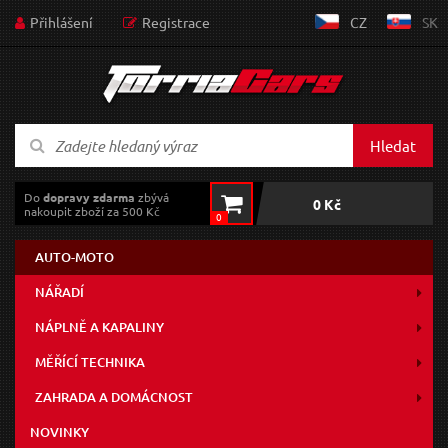
Přihlášení
Registrace
CZ
SK
Hledat
Do
dopravy zdarma
zbývá
0 Kč
nakoupit zboží za 500 Kč
0
AUTO-MOTO
NÁŘADÍ
NÁPLNĚ A KAPALINY
MĚŘÍCÍ TECHNIKA
ZAHRADA A DOMÁCNOST
NOVINKY