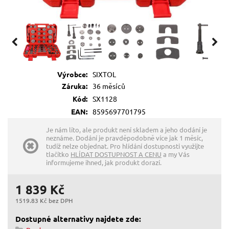
Výrobce:
SIXTOL
Záruka:
36 měsíců
Kód:
SX1128
EAN:
8595697701795
Je nám líto, ale produkt není skladem a jeho dodání je
neznáme. Dodání je pravděpodobně více jak 1 měsíc,
tudíž nelze objednat. Pro hlídání dostupnosti využijte
tlačítko
HLÍDAT DOSTUPNOST A CENU
a my Vás
informujeme ihned, jak produkt dorazí.
1 839 Kč
1519.83 Kč bez DPH
Dostupné alternativy najdete zde: