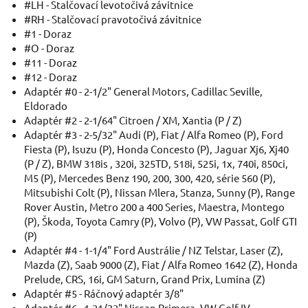
#LH - Stalčovací levotočivá závitnice
#RH - Stalčovací pravotočivá závitnice
#1 - Doraz
#O - Doraz
#11 - Doraz
#12 - Doraz
Adaptér #0 - 2-1/2" General Motors, Cadillac Seville,
Eldorado
Adaptér #2 - 2-1/64" Citroen / XM, Xantia (P / Z)
Adaptér #3 - 2-5/32" Audi (P), Fiat / Alfa Romeo (P), Ford
Fiesta (P), Isuzu (P), Honda Concesto (P), Jaguar Xj6, Xj40
(P / Z), BMW 318is , 320i, 325TD, 518i, 525i, 1x, 740i, 850ci,
M5 (P), Mercedes Benz 190, 200, 300, 420, série 560 (P),
Mitsubishi Colt (P), Nissan Mlera, Stanza, Sunny (P), Range
Rover Austin, Metro 200 a 400 Series, Maestra, Montego
(P), Škoda, Toyota Camry (P), Volvo (P), VW Passat, Golf GTI
(P)
Adaptér #4 - 1-1/4" Ford Austrálie / NZ Telstar, Laser (Z),
Mazda (Z), Saab 9000 (Z), Fiat / Alfa Romeo 1642 (Z), Honda
Prelude, CRS, 16i, GM Saturn, Grand Prix, Lumina (Z)
Adaptér #5 - Ráčnový adaptér 3/8"
Adaptér #6 - 1-21/32" Nissan Primera, VW Golf IV