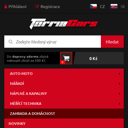
Přihlášení
Registrace
CZ
SK
Hledat
Do
dopravy zdarma
zbývá
0 Kč
nakoupit zboží za 500 Kč
0
AUTO-MOTO
NÁŘADÍ
NÁPLNĚ A KAPALINY
MĚŘÍCÍ TECHNIKA
ZAHRADA A DOMÁCNOST
NOVINKY