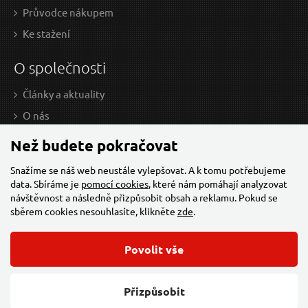
Průvodce nákupem
Ke stažení
O společnosti
Články a aktuality
O nás
Kontakt
Než budete pokračovat
Velkoobchod
Snažíme se náš web neustále vylepšovat. A k tomu potřebujeme
Firma
data. Sbíráme je
pomocí cookies
, které nám pomáhají analyzovat
návštěvnost a následně přizpůsobit obsah a reklamu. Pokud se
Sleva za registraci IČ
sběrem cookies nesouhlasíte, klikněte
zde
.
Kariéra
Cookies
Povolit vše
Developers - TorriaCars
Přizpůsobit