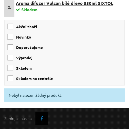
Globe
(2)
Připojení
Aroma difuzer Vulcan bílé dřevo 350ml SIXTOL
doma
(33)
2.
Skladem
do auta
(1)
elektrické
(22)
USB
(12)
Akční zboží
Novinky
Doporučujeme
Výprodej
skladem
skladem na centrále
Nebyl nalezen žádný produkt.
Sledujte nás na