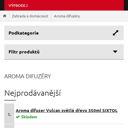
VÝPRODEJ
Zahrada a domácnost
Aroma difuzéry
Podkategorie
Filtr produktů
Cenové rozpětí
AROMA DIFUZÉRY
Výrobce
49 Kč
729 Kč
Model
SIXTOL
(47)
Nejprodávanější
SALOOS
(32)
Časovač
Vulcan
(10)
NATURE7
(1)
Palm
(7)
Objem
Ano
(22)
Aroma difuzer Vulcan světlé dřevo 350ml SIXTOL
EXTOL-LIGHT
(1)
Bloom
(7)
1.
Skladem
NE
(12)
Použití
Stone
(5)
0 ml
500 ml