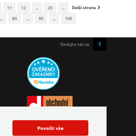
Další strana
11
12
...
20
...
...
80
...
90
...
100
Sledujte nás na
Povolit vše