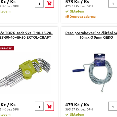
 Kč / Ks
573 Kč / Ks
2 Kč bez DPH
473.55 Kč bez DPH
kladem
Skladem
Doprava zdarma
íče TORX, sada 9ks, T 10-15-20-
Pero protahovací na čištění o
-27-30-40-45-50 EXTOL-CRAFT
10m x O 9mm GEKO
 OBRÁZEK
 Kč / Ks
479 Kč / Ks
8 Kč bez DPH
395.87 Kč bez DPH
kladem
Skladem