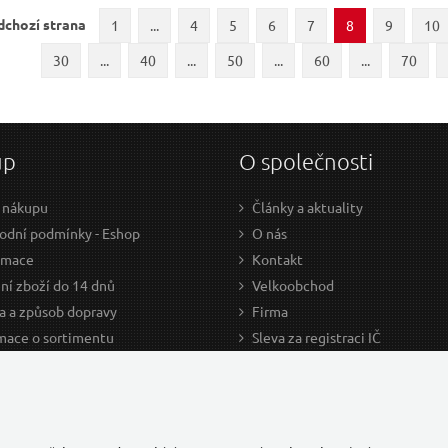
dchozí strana
1
...
4
5
6
7
8
9
10
30
...
40
...
50
...
60
...
70
up
O společnosti
 nákupu
Články a aktuality
dní podmínky - Eshop
O nás
amace
Kontakt
ní zboží do 14 dnů
Velkoobchod
a a způsob dopravy
Firma
mace o sortimentu
Sleva za registraci IČ
odce nákupem
Kariéra
ažení
Cookies
Developers - TorriaCars