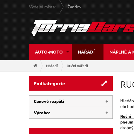
Výdejní místa:
Žandov
AUTO-MOTO
NÁŘADÍ
NÁPLNĚ A 
Nářadí
Ruční nářadí
RU
Podkategorie
Hledát
Cenové rozpětí
obcho
Výrobce
Ruční 
6 Kč
19 990 Kč
pneuma
EXTOL-PREMIUM
(567)
drobný
GEKO
(338)