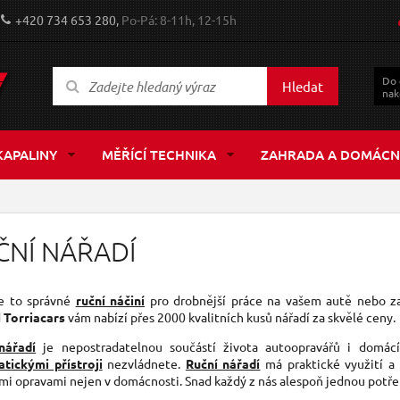
+420 734 653 280,
Po-Pá: 8-11h, 12-15h
Do
Hledat
nak
KAPALINY
MĚŘÍCÍ TECHNIKA
ZAHRADA A DOMÁCN
ČNÍ NÁŘADÍ
e to správné
ruční náčiní
pro drobnější práce na vašem autě nebo za
d
Torriacars
vám nabízí přes 2000 kvalitních kusů nářadí za skvělé ceny.
nářadí
je nepostradatelnou součástí života autoopravářů i domácí
tickými přístroji
nezvládnete.
Ruční nářadí
má praktické využití a
mi opravami nejen v domácnosti. Snad každý z nás alespoň jednou potř