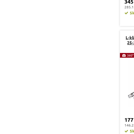
345
285.1
S
L-kl
25
360°
177
146.2
S