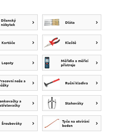
Dílenský
Dláta
nábytek
Kartáče
Kleště
Měřidla a měřící
Lopaty
přístroje
Pracovní nože a
Ruční kladiva
nůžky
onkovačky a
Stahováky
střelovačky
Tyče na otvírání
Šroubováky
beden