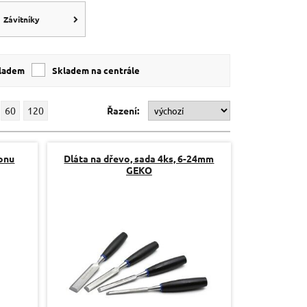
Závitníky
kladem
skladem na centrále
60
120
Řazení:
tonu
Dláta na dřevo, sada 4ks, 6-24mm
GEKO