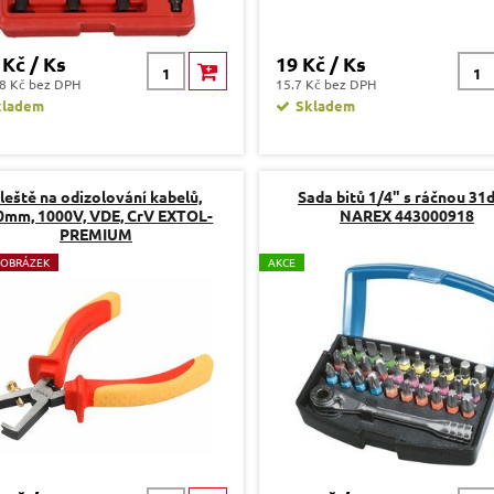
 Kč / Ks
19 Kč / Ks
8 Kč bez DPH
15.7 Kč bez DPH
kladem
Skladem
leště na odizolování kabelů,
Sada bitů 1/4" s ráčnou 31d
0mm, 1000V, VDE, CrV EXTOL-
NAREX 443000918
PREMIUM
 OBRÁZEK
A
KCE