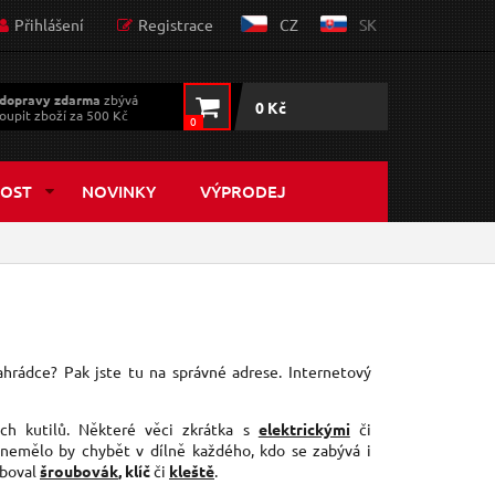
Přihlášení
Registrace
CZ
SK
dopravy zdarma
zbývá
0 Kč
oupit zboží za 500 Kč
0
OST
NOVINKY
VÝPRODEJ
hrádce? Pak jste tu na správné adrese. Internetový
ch kutilů. Některé věci zkrátka s
elektrickými
či
 nemělo by chybět v dílně každého, kdo se zabývá i
eboval
šroubovák
, klíč
či
kleště
.