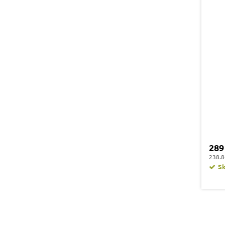
289
238.8
S