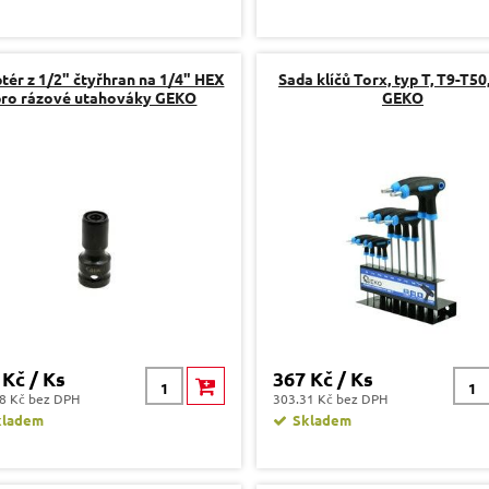
tér z 1/2" čtyřhran na 1/4" HEX
Sada klíčů Torx, typ T, T9-T50
pro rázové utahováky GEKO
GEKO
 Kč / Ks
367 Kč / Ks
8 Kč bez DPH
303.31 Kč bez DPH
kladem
Skladem