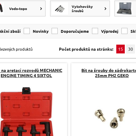
Vytahováky
Vodo-topo
šroubů
Akční zboží
Novinky
Doporučujeme
Výprodej
s
Počet produktů na stránku:
15
30
lezených produktů
 na aretaci rozvodů MECHANIC
Bit na šrouby do sádrokar
ENGINE TIMING 4 SIXTOL
25mm PH2 GEKO