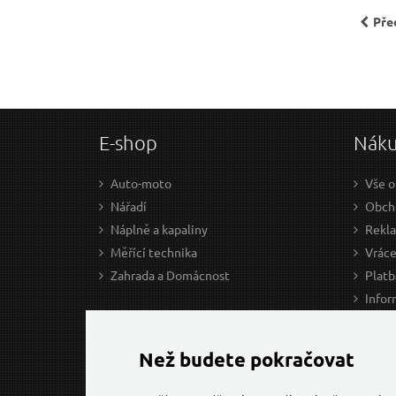
Pře
E-shop
Nák
Auto-moto
Vše o
Nářadí
Obcho
Náplně a kapaliny
Rekl
Měřící technika
Vráce
Zahrada a Domácnost
Platb
Infor
Prův
Ke st
Než budete pokračovat