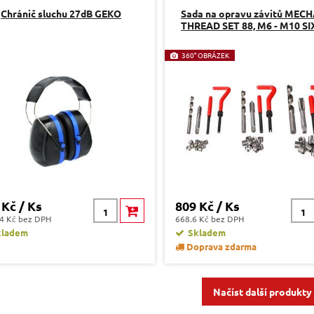
Chránič sluchu 27dB GEKO
Sada na opravu závitů MEC
THREAD SET 88, M6 - M10 S
360° OBRÁZEK
 Kč / Ks
809 Kč / Ks
4 Kč bez DPH
668.6 Kč bez DPH
kladem
Skladem
Doprava zdarma
Načíst další produkty