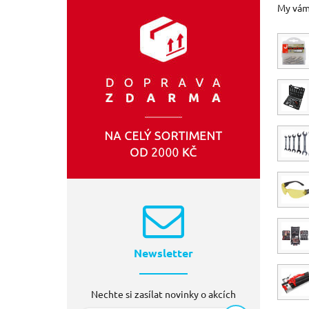
My vám 
EXTOL-CRAFT
(205)
SIXTOL
(161)
KITO
(66)
TVARDY
(33)
Newsletter
Nechte si zasílat novinky o akcích