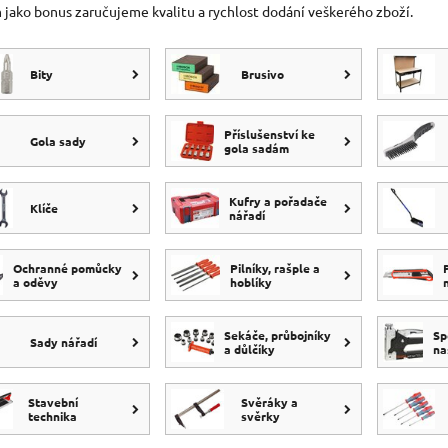
jako bonus zaručujeme kvalitu a rychlost dodání veškerého zboží.
Bity
Brusivo
Příslušenství ke
Gola sady
gola sadám
Kufry a pořadače
Klíče
nářadí
Ochranné pomůcky
Pilníky, rašple a
a oděvy
hoblíky
Sekáče, průbojníky
Sp
Sady nářadí
a důlčíky
na
Stavební
Svěráky a
technika
svěrky