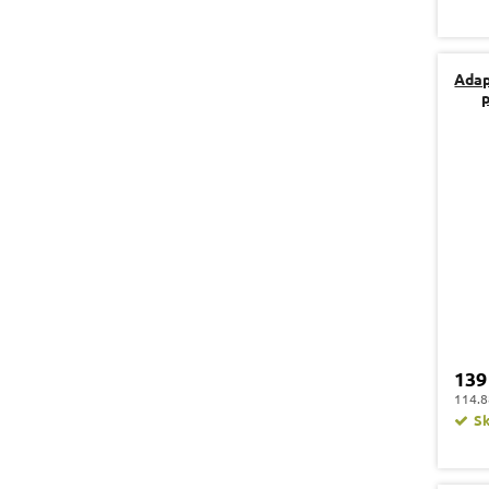
Adap
139
114.8
S