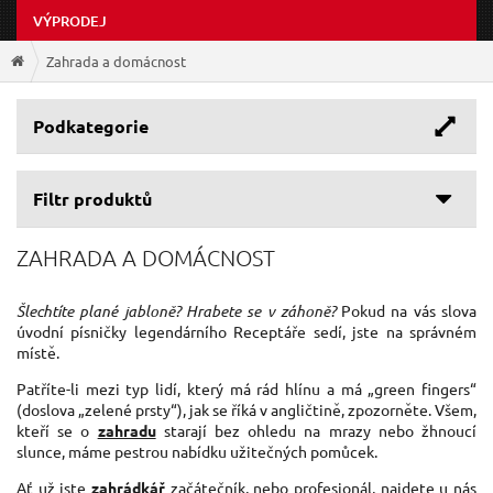
VÝPRODEJ
Zahrada a domácnost
Podkategorie
Filtr produktů
ZAHRADA A DOMÁCNOST
Šlechtíte plané jabloně? Hrabete se v záhoně?
Pokud na vás slova
úvodní písničky legendárního Receptáře sedí, jste na správném
místě.
Patříte-li mezi typ lidí, který má rád hlínu a má „green fingers“
(doslova „zelené prsty“), jak se říká v angličtině, zpozorněte. Všem,
kteří se o
zahradu
starají bez ohledu na mrazy nebo žhnoucí
slunce, máme pestrou nabídku užitečných pomůcek.
Ať už jste
zahrádkář
začátečník, nebo profesionál, najdete u nás