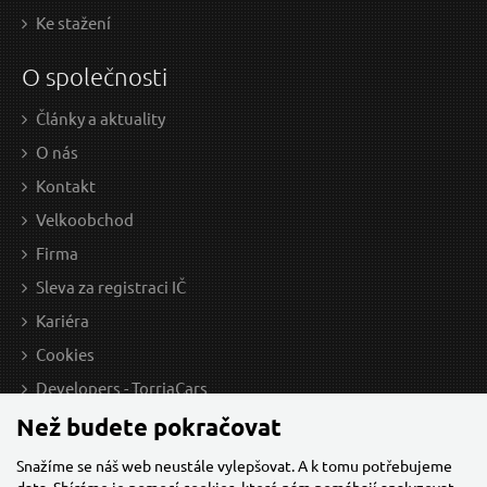
Ke stažení
O společnosti
Články a aktuality
O nás
Kontakt
Velkoobchod
Firma
Sleva za registraci IČ
Kariéra
Cookies
Developers - TorriaCars
Než budete pokračovat
Snažíme se náš web neustále vylepšovat. A k tomu potřebujeme