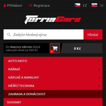
Přihlášení
Registrace
CZ
SK
Hledat
Do
dopravy zdarma
zbývá
0 Kč
nakoupit zboží za 500 Kč
0
AUTO-MOTO
NÁŘADÍ
NÁPLNĚ A KAPALINY
MĚŘÍCÍ TECHNIKA
ZAHRADA A DOMÁCNOST
NOVINKY