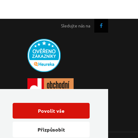
Sledujte nás na
Povolit vše
Přizpůsobit