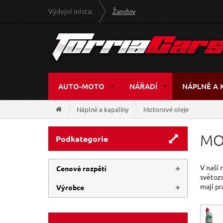
Výdejní místa:
Žandov
AUTO-MOTO
NÁŘADÍ
NÁPLNĚ A 
Náplně a kapaliny
Motorové oleje
MO
Podkategorie
V naší 
Cenové rozpětí
světoz
mají pr
Výrobce
44 Kč
129 Kč
SHERON
(3)
GEKO
(1)