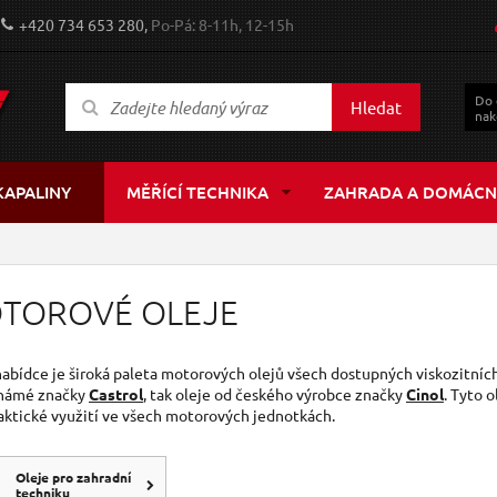
+420 734 653 280,
Po-Pá: 8-11h, 12-15h
Do
Hledat
nak
KAPALINY
MĚŘÍCÍ TECHNIKA
ZAHRADA A DOMÁCN
TOROVÉ OLEJE
nabídce je široká paleta motorových olejů všech dostupných viskozitních
námé značky
Castrol
, tak oleje od českého výrobce značky
Cinol
. Tyto 
aktické využití ve všech motorových jednotkách.
Oleje pro zahradní
techniku