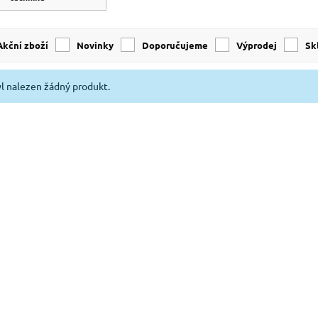
Akční zboží
Novinky
Doporučujeme
Výprodej
s
l nalezen žádný produkt.