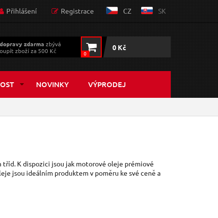
Přihlášení
Registrace
CZ
SK
dopravy zdarma
zbývá
0 Kč
oupit zboží za 500 Kč
0
OST
NOVINKY
VÝPRODEJ
 tříd. K dispozici jsou jak motorové oleje prémiové
oleje jsou ideálním produktem v poměru ke své ceně a