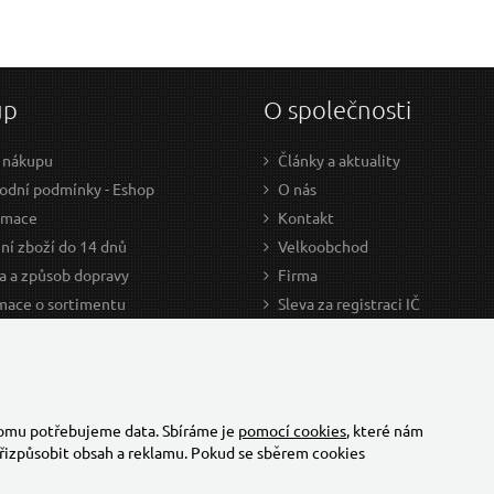
up
O společnosti
 nákupu
Články a aktuality
dní podmínky - Eshop
O nás
amace
Kontakt
ní zboží do 14 dnů
Velkoobchod
a a způsob dopravy
Firma
mace o sortimentu
Sleva za registraci IČ
odce nákupem
Kariéra
ažení
Cookies
Developers - TorriaCars
tomu potřebujeme data. Sbíráme je
pomocí cookies
, které nám
řizpůsobit obsah a reklamu. Pokud se sběrem cookies