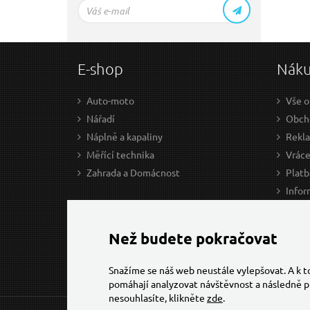
E-shop
Nák
Auto-moto
Vše o
Nářadí
Obcho
Náplně a kapaliny
Rekl
Měřící technika
Vráce
Zahrada a Domácnost
Platb
Infor
Prův
Ke st
Než budete pokračovat
Snažíme se náš web neustále vylepšovat. A k 
pomáhají analyzovat návštěvnost a následně p
nesouhlasíte, klikněte
zde
.