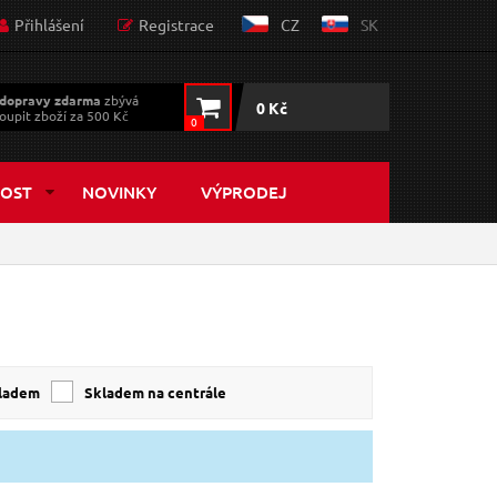
Přihlášení
Registrace
CZ
SK
dopravy zdarma
zbývá
0 Kč
oupit zboží za 500 Kč
0
OST
NOVINKY
VÝPRODEJ
kladem
skladem na centrále