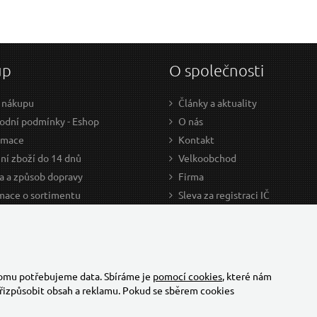
up
O společnosti
 nákupu
Články a aktuality
dní podmínky - Eshop
O nás
amace
Kontakt
ní zboží do 14 dnů
Velkoobchod
a a způsob dopravy
Firma
mace o sortimentu
Sleva za registraci IČ
odce nákupem
Kariéra
ažení
Cookies
Developers - TorriaCars
tomu potřebujeme data. Sbíráme je
pomocí cookies
, které nám
řizpůsobit obsah a reklamu. Pokud se sběrem cookies