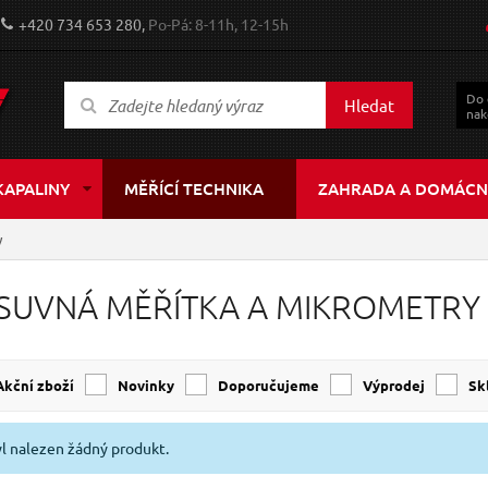
+420 734 653 280,
Po-Pá: 8-11h, 12-15h
Do
Hledat
nak
KAPALINY
MĚŘÍCÍ TECHNIKA
ZAHRADA A DOMÁCN
y
SUVNÁ MĚŘÍTKA A MIKROMETRY
Akční zboží
Novinky
Doporučujeme
Výprodej
s
l nalezen žádný produkt.