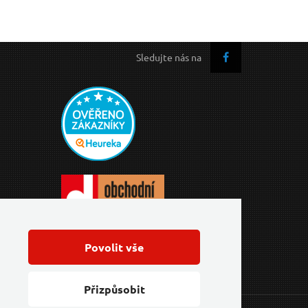
Sledujte nás na
Povolit vše
Přizpůsobit