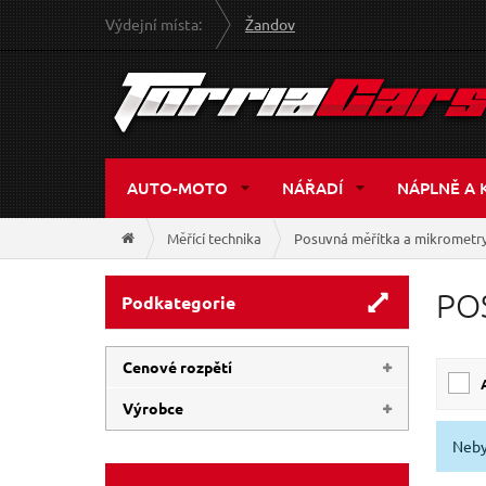
Výdejní místa:
Žandov
AUTO-MOTO
NÁŘADÍ
NÁPLNĚ A 
Měřící technika
Posuvná měřítka a mikrometr
PO
Podkategorie
Cenové rozpětí
Výrobce
240 Kč
1 261 Kč
Neby
EXTOL-PREMIUM
(4)
EXTOL-CRAFT
(3)