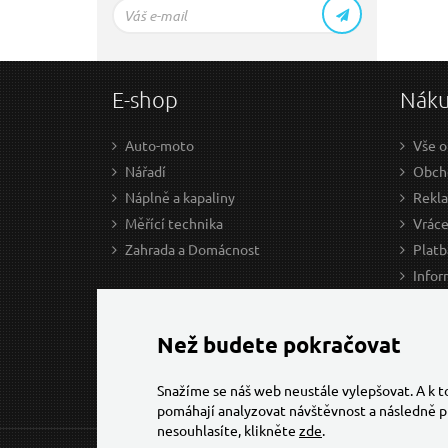
E-shop
Nák
Auto-moto
Vše o
Nářadí
Obcho
Náplně a kapaliny
Rekl
Měřící technika
Vráce
Zahrada a Domácnost
Platb
Infor
Prův
Ke st
Než budete pokračovat
Snažíme se náš web neustále vylepšovat. A k 
pomáhají analyzovat návštěvnost a následně p
nesouhlasíte, klikněte
zde
.