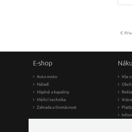
Pře
E-shop
Nák
Auto-moto
Vše o
Nářadí
Obcho
Náplně a kapaliny
Rekl
Měřící technika
Vráce
Zahrada a Domácnost
Platb
Infor
Prův
Ke st