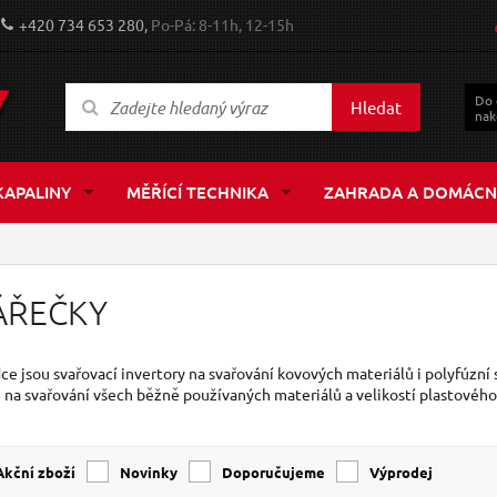
+420 734 653 280,
Po-Pá: 8-11h, 12-15h
Do
Hledat
nak
KAPALINY
MĚŘÍCÍ TECHNIKA
ZAHRADA A DOMÁCN
ÁŘEČKY
ce jsou svařovací invertory na svařování kovových materiálů i polyfúzní 
na svařování všech běžně používaných materiálů a velikostí plastového
Akční zboží
Novinky
Doporučujeme
Výprodej