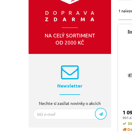
1 nalez
Sv
Newsletter
Nechte si zasílat novinky o akcích
1 0
901.6
S
Do