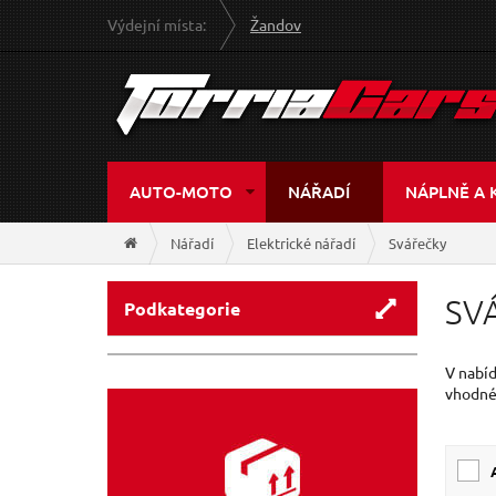
Výdejní místa:
Žandov
AUTO-MOTO
NÁŘADÍ
NÁPLNĚ A 
Nářadí
Elektrické nářadí
Svářečky
SV
Podkategorie
V nabíd
vhodné 