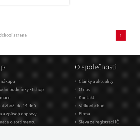
dchozí strana
1
up
O společnosti
 nákupu
Články a aktuality
dní podmínky - Eshop
O nás
amace
Kontakt
ní zboží do 14 dnů
Velkoobchod
a a způsob dopravy
Firma
mace o sortimentu
Sleva za registraci IČ
odce nákupem
Kariéra
ažení
Cookies