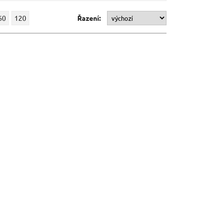
60
120
Řazení: