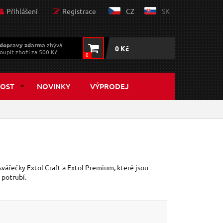
Přihlášení
Registrace
CZ
SK
dopravy zdarma
zbývá
0 Kč
oupit zboží za 500 Kč
0
OST
NOVINKY
VÝPRODEJ
svářečky Extol Craft a Extol Premium, které jsou
 potrubí.