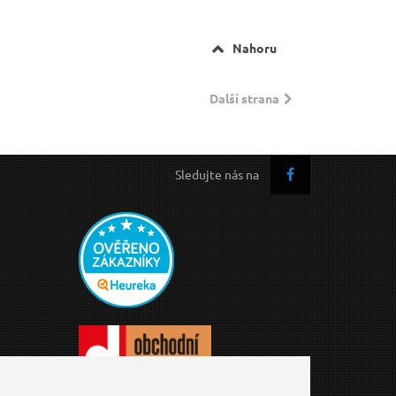
Nahoru
Další strana
Sledujte nás na