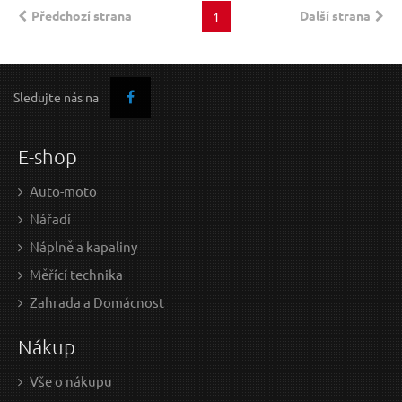
Předchozí strana
Další strana
1
Sledujte nás na
E-shop
Auto-moto
Nářadí
Náplně a kapaliny
Měřící technika
Zahrada a Domácnost
Nákup
Vše o nákupu