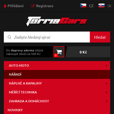
Přihlášení
Registrace
CZ
SK
Hledat
Do
dopravy zdarma
zbývá
0 Kč
nakoupit zboží za 500 Kč
0
AUTO-MOTO
NÁŘADÍ
NÁPLNĚ A KAPALINY
MĚŘÍCÍ TECHNIKA
ZAHRADA A DOMÁCNOST
NOVINKY