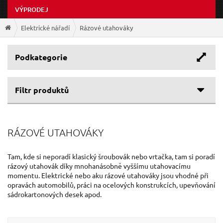
VÝPRODEJ
Elektrické nářadí
Rázové utahováky
Podkategorie
Filtr produktů
Cenové rozpětí
RÁZOVÉ UTAHOVÁKY
Výrobce
977 Kč
4 090 Kč
Typ
GEKO
(5)
Tam, kde si neporadí klasický šroubovák nebo vrtačka, tam si poradí
rázový utahovák díky mnohanásobně vyššímu utahovacímu
NAREX
(1)
Kroutící moment
elektrický
(5)
momentu. Elektrické nebo aku rázové utahováky jsou vhodné při
HEIDMANN
(1)
opravách automobilů, práci na ocelových konstrukcích, upevňování
aku
(2)
Volnoběžné otáčky
sádrokartonových desek apod.
139 Nm
720 Nm
2 200 ot/min
3 600 ot/min