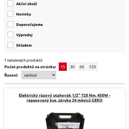
Akční zboží
Novinky
Doporučujeme
Výprodej
skladem
7 nalezených produktů
Počet produktů na stránku:
15
30
60
120
Řazení:
Elektrický rázový utahovák 1/2" 720 Nm, 450W -
repasovaný kus, záruka 24 měsíců GEKO