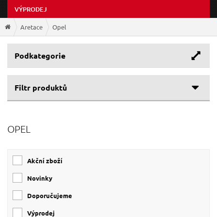
VÝPRODEJ
Aretace
Opel
Podkategorie
Filtr produktů
Cenové rozpětí
OPEL
Výrobce
165 Kč
3 199 Kč
Obsahuje kufr
SIXTOL
(7)
Akční zboží
GEKO
(4)
Ano
(7)
QUATROS
(4)
Novinky
NE
(1)
Doporučujeme
Výprodej