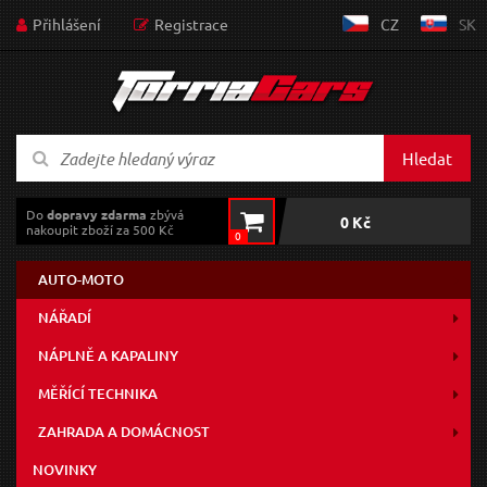
Přihlášení
Registrace
CZ
SK
Hledat
Do
dopravy zdarma
zbývá
0 Kč
nakoupit zboží za 500 Kč
0
AUTO-MOTO
NÁŘADÍ
NÁPLNĚ A KAPALINY
MĚŘÍCÍ TECHNIKA
ZAHRADA A DOMÁCNOST
NOVINKY