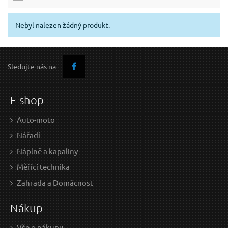
Nebyl nalezen žádný produkt.
Sledujte nás na
E-shop
Auto-moto
Nářadí
Náplně a kapaliny
Měřící technika
Zahrada a Domácnost
Nákup
Vše o nákupu