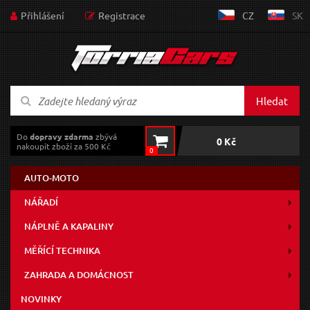
Přihlášení
Registrace
CZ
SK
Hledat
Do
dopravy zdarma
zbývá
0 Kč
nakoupit zboží za 500 Kč
0
AUTO-MOTO
NÁŘADÍ
NÁPLNĚ A KAPALINY
MĚŘÍCÍ TECHNIKA
ZAHRADA A DOMÁCNOST
NOVINKY