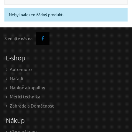
Nebyl nalezen žádný produkt.
Sledujte nás na
E-shop
Auto-moto
Nářadí
Náplně a kapaliny
Měřící technika
Zahrada a Domácnost
Nákup
Vše o nákupu