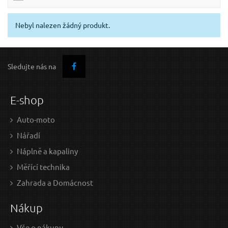
Nebyl nalezen žádný produkt.
Sledujte nás na
E-shop
Auto-moto
Nářadí
Náplně a kapaliny
Měřící technika
Zahrada a Domácnost
Nákup
Vše o nákupu