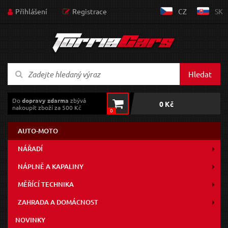
Přihlášení
Registrace
CZ
SK
Hledat
Do
dopravy zdarma
zbývá
0 Kč
nakoupit zboží za 500 Kč
0
AUTO-MOTO
NÁŘADÍ
NÁPLNĚ A KAPALINY
MĚŘÍCÍ TECHNIKA
ZAHRADA A DOMÁCNOST
NOVINKY