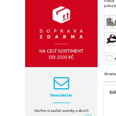
Pokud 
jedna b
SIXTOL
(13)
EXTOL-PREMIUM
(3)
PEPO
(2)
58 nale
Gri
Newsletter
Nechte si zasílat novinky o akcích