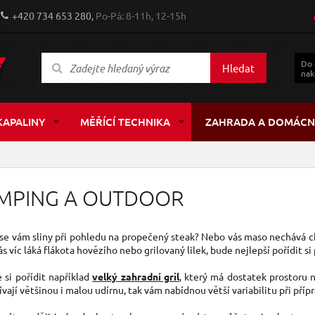
+420 734 653 280,
Po-Pá: 8-11h, 12-15h
Do
Hledat
nak
KAPALINY
MĚŘÍCÍ TECHNIKA
ZAHRADA A DOMÁCN
MPING A OUTDOOR
 se vám sliny při pohledu na propečený steak? Nebo vás maso nechává c
ás víc láká flákota hovězího nebo grilovaný lilek, bude nejlepší pořídit s
si pořídit například
velký zahradní gril
, který má dostatek prostoru n
vají většinou i malou udírnu, tak vám nabídnou větší variabilitu při příp