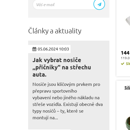
Články a aktuality
05.06.2024 10:03
144
119.0
Jak vybrat nosiče
S
,,příčníky" na střechu
auta.
Nosiče jsou klíčovým prvkem pro
Si
přepravu sportovního
vybavení nebo jiného nákladu na
střeše vozidla. Existují obecně dva
typy nosičů – ty, které se
montují na...