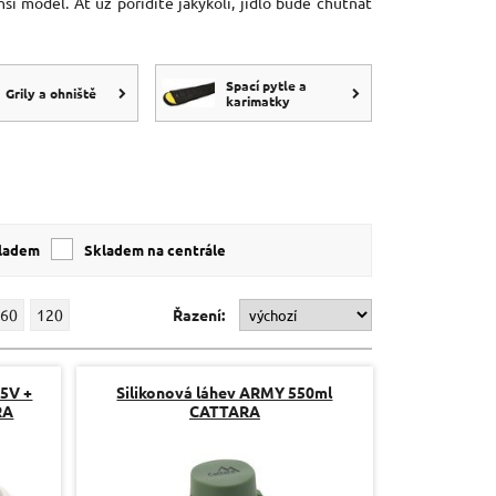
 model. Ať už pořídíte jakýkoli, jídlo bude chutnat
Spací pytle a
Grily a ohniště
karimatky
kladem
skladem na centrále
60
120
Řazení:
 5V +
Silikonová láhev ARMY 550ml
RA
CATTARA