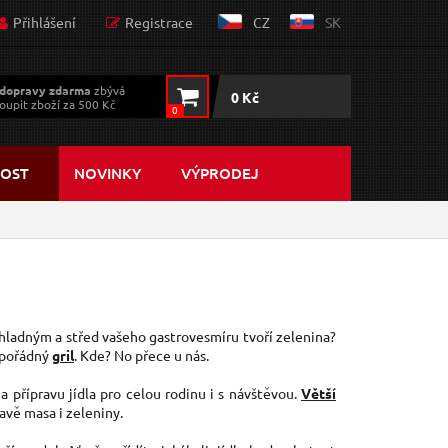
Přihlášení
Registrace
CZ
SK
dopravy zdarma
zbývá
0 Kč
oupit zboží za 500 Kč
0
OST
NOVINKY
VÝPRODEJ
hladným a střed vašeho gastrovesmíru tvoří zelenina?
i pořádný
gril
. Kde? No přece u nás.
a přípravu jídla pro celou rodinu i s návštěvou.
Větší
ravě masa i zeleniny.