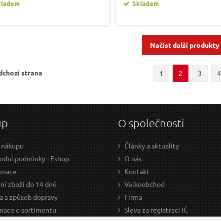
kladem
Skladem
Načíst další produkty
dchozí strana
1
2
3
4
up
O společnosti
 nákupu
Články a aktuality
dní podmínky - Eshop
O nás
amace
Kontakt
ní zboží do 14 dnů
Velkoobchod
a a způsob dopravy
Firma
mace o sortimentu
Sleva za registraci IČ