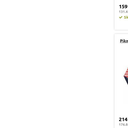
159
131.4
S
Pik
214
176.8