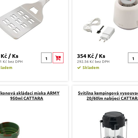
 Kč / Ks
354 Kč / Ks
1 Kč bez DPH
292.56 Kč bez DPH
kladem
Skladem
likonová skládací miska ARMY
Svítilna kempingová vysouva
950ml CATTARA
20/60lm nabíjecí CATTA