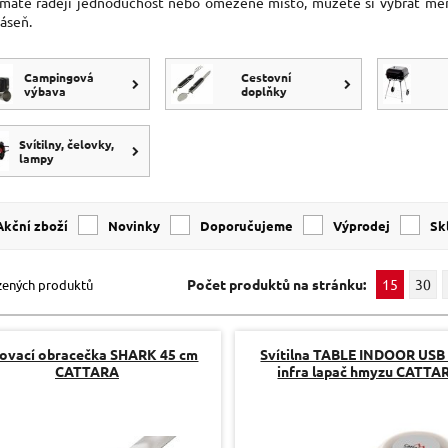
máte raději jednoduchost nebo omezené místo, můžete si vybrat menší
áseň.
Campingová
Cestovní
výbava
doplňky
Svítilny, čelovky,
lampy
Akční zboží
Novinky
Doporučujeme
Výprodej
s
Počet produktů na stránku:
15
30
zených produktů
lovací obracečka SHARK 45 cm
Svítilna TABLE INDOOR USB
CATTARA
infra lapač hmyzu CATTA