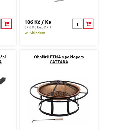
106 Kč / Ks
87.6 Kč bez DPH
Skladem
ční
Ohniště ETNA s poklopem
A
CATTARA