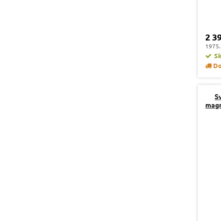
2 3
1975.
S
Do
Sv
magn