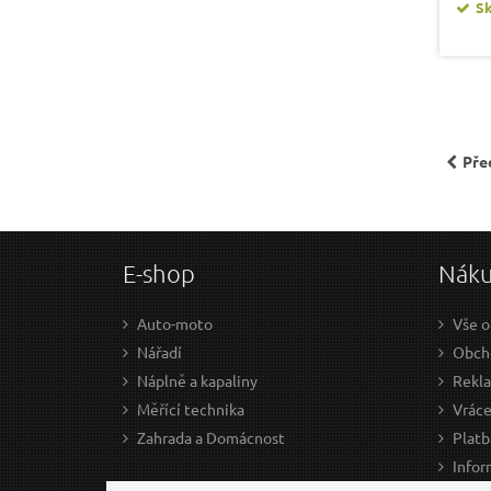
S
Pře
E-shop
Nák
Auto-moto
Vše o
Nářadí
Obcho
Náplně a kapaliny
Rekl
Měřící technika
Vráce
Zahrada a Domácnost
Platb
Infor