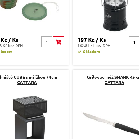
 Kč / Ks
197 Kč / Ks
3 Kč bez DPH
162.81 Kč bez DPH
kladem
Skladem
hniště CUBE s mřížkou 74cm
Grilovací nůž SHARK 45 
CATTARA
CATTARA