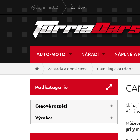
Výdejní místa:
Žandov
AUTO-MOTO
NÁŘADÍ
NÁPLNĚ A 
Zahrada a domácnost
Camping a outdoor
CA
Podkategorie
Sbíhají
Cenové rozpětí
Ať už v
Výrobce
Můžete 
76 Kč
2 390 Kč
grily
mí
EXTOL-LIGHT
(23)
CATTARA
(17)