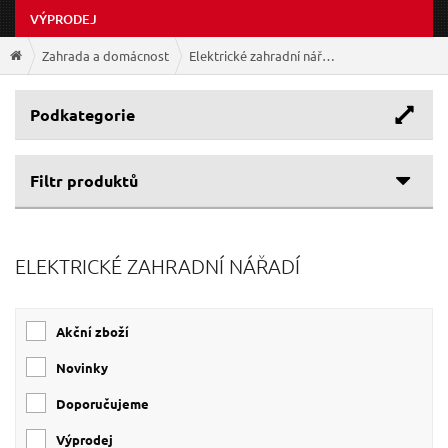
VÝPRODEJ
Zahrada a domácnost
Elektrické zahradní nářadí
Podkategorie
Filtr produktů
Cenové rozpětí
ELEKTRICKÉ ZAHRADNÍ NÁŘADÍ
Výrobce
99 Kč
4 009 Kč
GEKO
(22)
Akční zboží
EXTOL-CRAFT
(6)
EXTOL-INDUSTRIAL
(2)
Novinky
SIXTOL
(2)
Doporučujeme
EXTOL-PREMIUM
(1)
Výprodej
MAR-POL
(1)