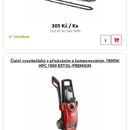
305 Kč / Ks
252.07 Kč bez DPH
Skladem
Čistič vysokotlaký s přisáváním a šamponováním, 1800W,
HPC 1800 EXTOL-PREMIUM