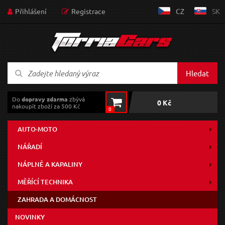
Přihlášení
Registrace
CZ
SK
Hledat
Do
dopravy zdarma
zbývá
0 Kč
nakoupit zboží za 500 Kč
0
AUTO-MOTO
NÁŘADÍ
NÁPLNĚ A KAPALINY
MĚŘÍCÍ TECHNIKA
ZAHRADA A DOMÁCNOST
NOVINKY