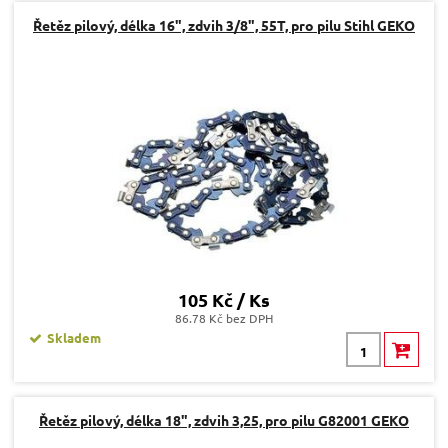
Řetěz pilový, délka 16", zdvih 3/8", 55T, pro pilu Stihl GEKO
105 Kč / Ks
86.78 Kč bez DPH
Skladem
Řetěz pilový, délka 18", zdvih 3,25, pro pilu G82001 GEKO