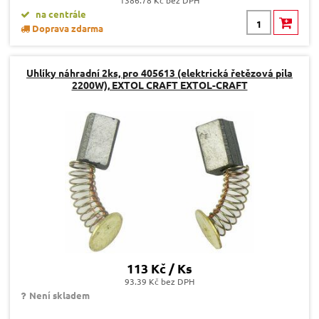
1386.78 Kč bez DPH
na centrále
Doprava zdarma
Uhlíky náhradní 2ks, pro 405613 (elektrická řetězová pila
2200W), EXTOL CRAFT EXTOL-CRAFT
113 Kč / Ks
93.39 Kč bez DPH
Není skladem