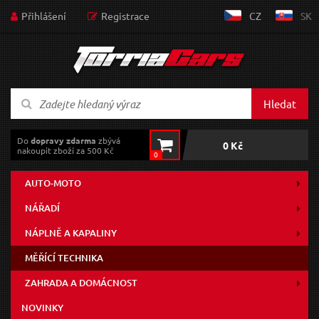
Přihlášení
Registrace
CZ
SK
Hledat
Do
dopravy zdarma
zbývá
0 Kč
nakoupit zboží za 500 Kč
0
AUTO-MOTO
NÁŘADÍ
NÁPLNĚ A KAPALINY
MĚŘÍCÍ TECHNIKA
ZAHRADA A DOMÁCNOST
NOVINKY