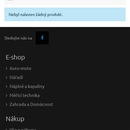
Nebyl nalezen žádný produkt.
Sledujte nás na
E-shop
Auto-moto
Nářadí
Náplně a kapaliny
Měřící technika
Zahrada a Domácnost
Nákup
Vše o nákupu