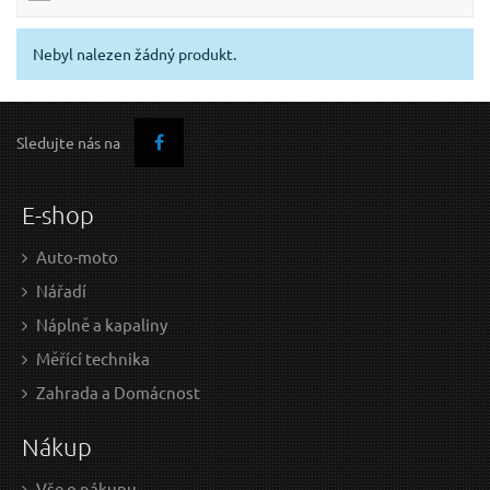
Nebyl nalezen žádný produkt.
Sledujte nás na
E-shop
Auto-moto
Nářadí
Náplně a kapaliny
Měřící technika
Zahrada a Domácnost
Nákup
Vše o nákupu