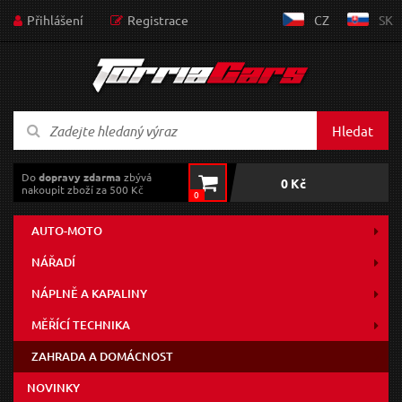
Přihlášení
Registrace
CZ
SK
Hledat
Do
dopravy zdarma
zbývá
0 Kč
nakoupit zboží za 500 Kč
0
AUTO-MOTO
NÁŘADÍ
NÁPLNĚ A KAPALINY
MĚŘÍCÍ TECHNIKA
ZAHRADA A DOMÁCNOST
NOVINKY