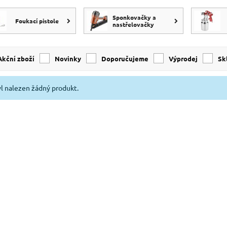
Sponkovačky a
Foukací pistole
nastřelovačky
Akční zboží
Novinky
Doporučujeme
Výprodej
s
l nalezen žádný produkt.