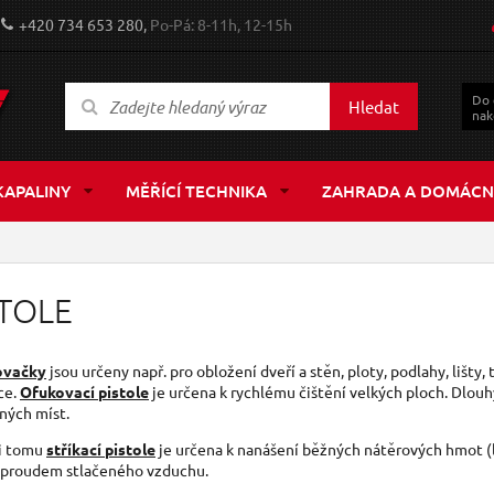
+420 734 653 280,
Po-Pá: 8-11h, 12-15h
Do
Hledat
nak
KAPALINY
MĚŘÍCÍ TECHNIKA
ZAHRADA A DOMÁCN
STOLE
ovačky
jsou určeny např. pro obložení dveří a stěn, ploty, podlahy, lišty,
ce.
Ofukovací pistole
je určena k rychlému čištění velkých ploch. Dlou
ných míst.
i tomu
stříkací pistole
je určena k nanášení běžných nátěrových hmot (l
 proudem stlačeného vzduchu.