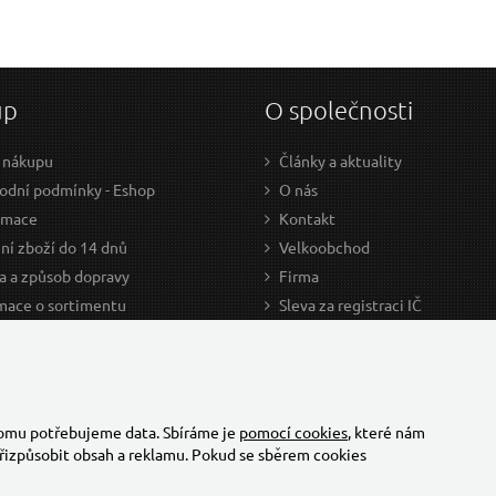
up
O společnosti
 nákupu
Články a aktuality
dní podmínky - Eshop
O nás
amace
Kontakt
ní zboží do 14 dnů
Velkoobchod
a a způsob dopravy
Firma
mace o sortimentu
Sleva za registraci IČ
odce nákupem
Kariéra
ažení
Cookies
Developers - TorriaCars
tomu potřebujeme data. Sbíráme je
pomocí cookies
, které nám
řizpůsobit obsah a reklamu. Pokud se sběrem cookies