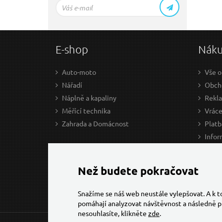
E-shop
Nák
Auto-moto
Vše o
Nářadí
Obcho
Náplně a kapaliny
Rekl
Měřící technika
Vráce
Zahrada a Domácnost
Platb
Infor
Prův
Ke st
Než budete pokračovat
Snažíme se náš web neustále vylepšovat. A k 
pomáhají analyzovat návštěvnost a následně p
nesouhlasíte, klikněte
zde
.