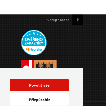
Sledujte nás na
Povolit vše
Přizpůsobit