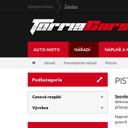
Výdejní místa:
Žandov
AUTO-MOTO
NÁŘADÍ
NÁPLNĚ A 
Nářadí
Pneumatické nářadí
Pistole
PI
Podkategorie
Sponk
Cenové rozpětí
dekora
přístup
Výrobce
74 Kč
2 420 Kč
Naprot
GEKO
(10)
povrch
EXTOL-PREMIUM
(5)