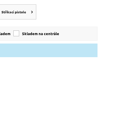
Stříkací pistole
kladem
skladem na centrále