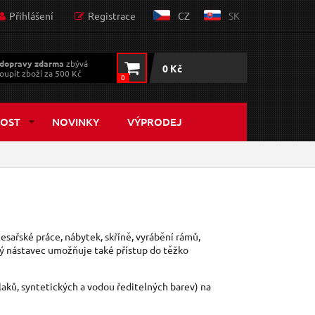
Přihlášení
Registrace
CZ
SK
dopravy zdarma
zbývá
0 Kč
oupit zboží za 500 Kč
0
OST
NOVINKY
VÝPRODEJ
 tesařské práce, nábytek, skříně, vyrábění rámů,
hý nástavec umožňuje také přístup do těžko
aků, syntetických a vodou ředitelných barev) na