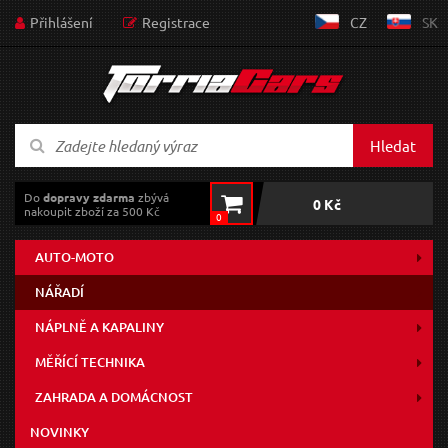
Přihlášení
Registrace
CZ
SK
Hledat
Do
dopravy zdarma
zbývá
0 Kč
nakoupit zboží za 500 Kč
0
AUTO-MOTO
NÁŘADÍ
NÁPLNĚ A KAPALINY
MĚŘÍCÍ TECHNIKA
ZAHRADA A DOMÁCNOST
NOVINKY