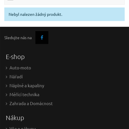
Nebyl nalezen žádný produkt.
Sledujte nás na
E-shop
Auto-moto
Nářadí
Náplně a kapaliny
Měřící technika
Zahrada a Domácnost
Nákup
Vše o nákupu