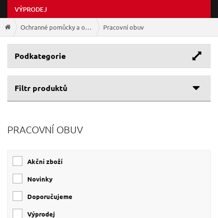
VÝPRODEJ
Ochranné pomůcky a oděvy
Pracovní obuv
Podkategorie
Filtr produktů
Cenové rozpětí
PRACOVNÍ OBUV
Velikost obuvi EUR
352 Kč
608 Kč
39
(5)
Akční zboží
41
(4)
46
(4)
Novinky
42
(4)
Doporučujeme
40
(3)
Výprodej
45
(3)