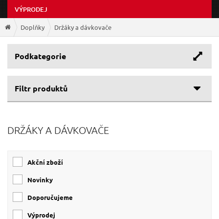
VÝPRODEJ
Doplňky
Držáky a dávkovače
Podkategorie
Filtr produktů
Cenové rozpětí
DRŽÁKY A DÁVKOVAČE
114 Kč
659 Kč
Akční zboží
Novinky
Doporučujeme
Výprodej