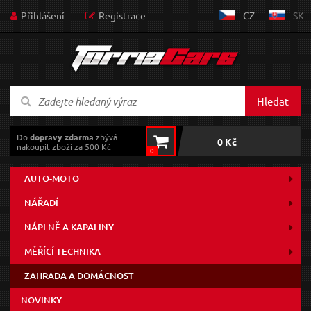
Přihlášení
Registrace
CZ
SK
Hledat
Do
dopravy zdarma
zbývá
0 Kč
nakoupit zboží za 500 Kč
0
AUTO-MOTO
NÁŘADÍ
NÁPLNĚ A KAPALINY
MĚŘÍCÍ TECHNIKA
ZAHRADA A DOMÁCNOST
NOVINKY