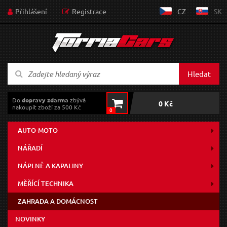
Přihlášení
Registrace
CZ
SK
Hledat
Do
dopravy zdarma
zbývá
0 Kč
nakoupit zboží za 500 Kč
0
AUTO-MOTO
NÁŘADÍ
NÁPLNĚ A KAPALINY
MĚŘÍCÍ TECHNIKA
ZAHRADA A DOMÁCNOST
NOVINKY