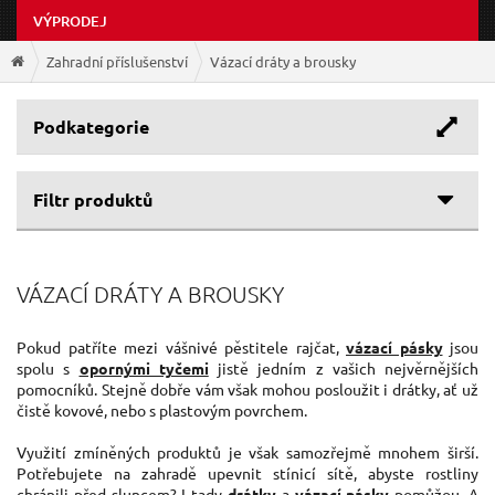
VÝPRODEJ
Zahradní příslušenství
Vázací dráty a brousky
Podkategorie
Filtr produktů
Cenové rozpětí
VÁZACÍ DRÁTY A BROUSKY
49 Kč
57 Kč
Pokud patříte mezi vášnivé pěstitele rajčat,
vázací pásky
jsou
spolu s
opornými tyčemi
jistě jedním z vašich nejvěrnějších
pomocníků. Stejně dobře vám však mohou posloužit i drátky, ať už
čistě kovové, nebo s plastovým povrchem.
Využití zmíněných produktů je však samozřejmě mnohem širší.
Potřebujete na zahradě upevnit stínicí sítě, abyste rostliny
chránili před sluncem? I tady
drátky
a
vázací pásky
pomůžou. A