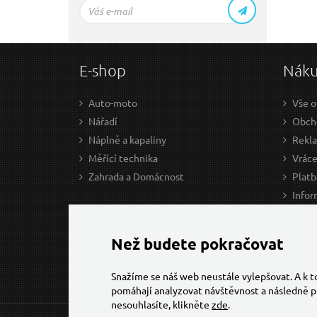
E-shop
Nák
Auto-moto
Vše o
Nářadí
Obcho
Náplně a kapaliny
Rekl
Měřící technika
Vráce
Zahrada a Domácnost
Platb
Infor
Prův
Ke st
Než budete pokračovat
Snažíme se náš web neustále vylepšovat. A k 
pomáhají analyzovat návštěvnost a následně p
nesouhlasíte, klikněte
zde
.