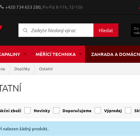
+420 734 653 280,
Po-Pá: 8-11h, 12-15h
Do
Hledat
nak
KAPALINY
MĚŘÍCÍ TECHNIKA
ZAHRADA A DOMÁCN
lna
Doplňky
Ostatní
TATNÍ
Akční zboží
Novinky
Doporučujeme
Výprodej
s
l nalezen žádný produkt.