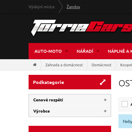
Výdejní místa:
Žandov
AUTO-MOTO
NÁŘADÍ
NÁPLNĚ A 
Zahrada a domácnost
Domácnost
Koupe
OS
Podkategorie
Cenové rozpětí
Výrobce
22 Kč
802 Kč
Neby
BALLETTO
(20)
BALLETO
(3)