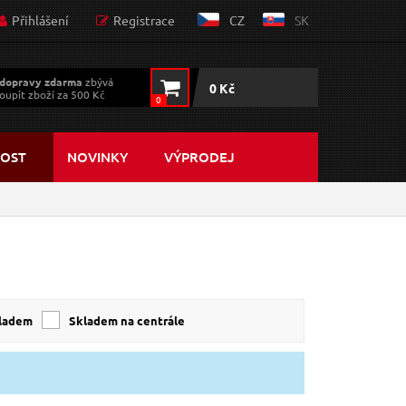
Přihlášení
Registrace
CZ
SK
dopravy zdarma
zbývá
0 Kč
oupit zboží za 500 Kč
0
OST
NOVINKY
VÝPRODEJ
kladem
skladem na centrále