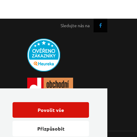
Sledujte nás na
Povolit vše
Přizpůsobit