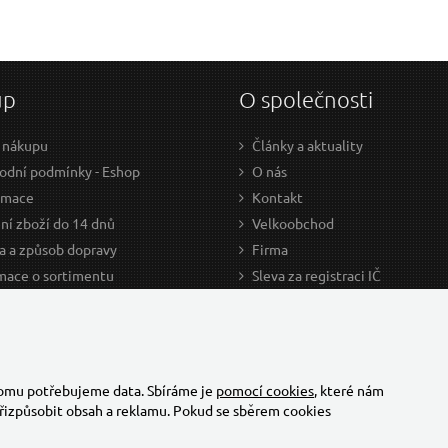
up
O společnosti
 nákupu
Články a aktuality
dní podmínky - Eshop
O nás
amace
Kontakt
ní zboží do 14 dnů
Velkoobchod
a a způsob dopravy
Firma
mace o sortimentu
Sleva za registraci IČ
odce nákupem
Kariéra
ažení
Cookies
Developers - TorriaCars
tomu potřebujeme data. Sbíráme je
pomocí cookies
, které nám
řizpůsobit obsah a reklamu. Pokud se sběrem cookies