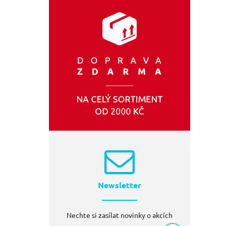
FRESHHH
(2)
OPERA
(1)
GEKO
(1)
EXTOL-CRAFT
(1)
Newsletter
Nechte si zasílat novinky o akcích