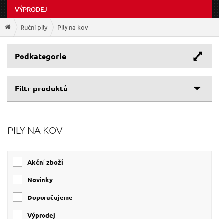
VÝPRODEJ
Ruční pily
Pily na kov
Podkategorie
Filtr produktů
Cenové rozpětí
PILY NA KOV
Výrobce
95 Kč
669 Kč
EXTOL-PREMIUM
(5)
Akční zboží
EXTOL-CRAFT
(2)
EXTOL PREMIUM
(1)
Novinky
Doporučujeme
Výprodej