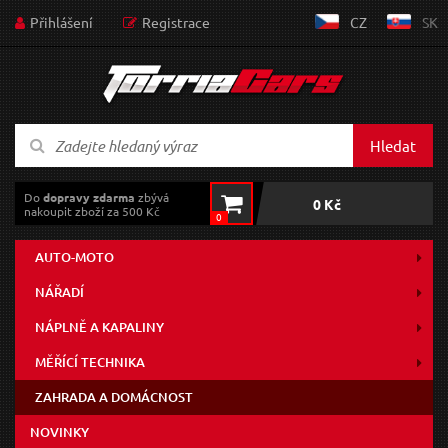
Přihlášení
Registrace
CZ
SK
Hledat
Do
dopravy zdarma
zbývá
0 Kč
nakoupit zboží za 500 Kč
0
AUTO-MOTO
NÁŘADÍ
NÁPLNĚ A KAPALINY
MĚŘÍCÍ TECHNIKA
ZAHRADA A DOMÁCNOST
NOVINKY